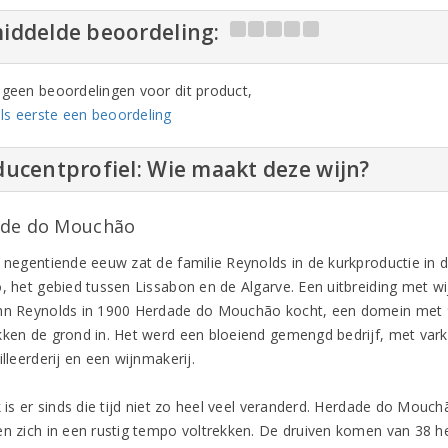
iddelde beoordeling:
n geen beoordelingen voor dit product,
ls eerste een beoordeling
ucentprofiel: Wie maakt deze wijn?
de do Mouchão
n negentiende eeuw zat de familie Reynolds in de kurkproductie in 
, het gebied tussen Lissabon en de Algarve. Een uitbreiding met wij
hn Reynolds in 1900 Herdade do Mouchão kocht, een domein met 90
kken de grond in. Het werd een bloeiend gemengd bedrijf, met varke
illeerderij en een wijnmakerij.
jk is er sinds die tijd niet zo heel veel veranderd. Herdade do Mou
en zich in een rustig tempo voltrekken. De druiven komen van 38 h