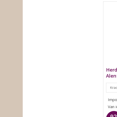
Her
Alen
Krac
Impo
Van 
9