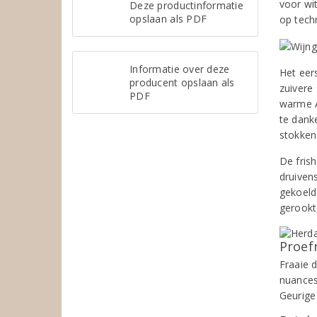
voor wit
Deze productinformatie
opslaan als PDF
op tech
Informatie over deze
Het eers
producent opslaan als
zuivere
PDF
warme A
te dank
stokken
De fris
druivens
gekoeld 
gerookt
Proef
Fraaie d
nuances
Geurige