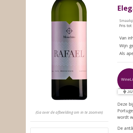
Eleg
Smaakp
Fris tot
Van in
Wijn g
Als ape
WineLi
202
Deze bi
Portuge
(Ga over de afbeelding om in te zoomen)
wordt w
De antã