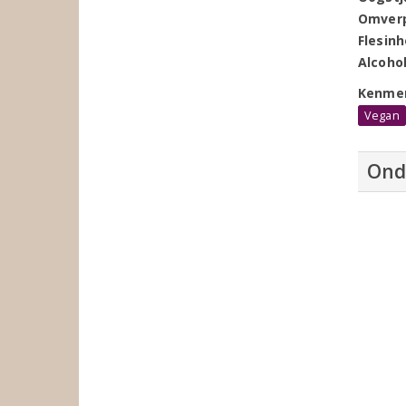
Omver
Flesin
Alcoho
Kenme
Vegan
Ond