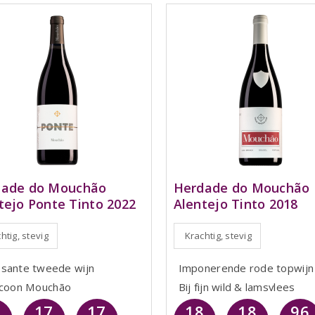
dade do Mouchão
Herdade do Mouchão
tejo Ponte Tinto 2022
Alentejo Tinto 2018
htig, stevig
Krachtig, stevig
sante tweede wijn
Imponerende rode topwijn
icoon Mouchão
Bij fijn wild & lamsvlees
17
17
18
18
96
2