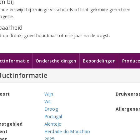
n bij
nde eetwijn bij kruidige visschotels of licht gekruide gerechten
ogelte.
aarheid
 op dronk, goed houdbaar tot drie jaar na de oogst.
ctinformatie
Onderscheidingen
Beoordelingen
Produce
ductinformatie
oort
Wijn
Druivenra
Wit
Droog
Allergene
Portugal
mstgebied
Alentejo
ent
Herdade do Mouchão
aar
2025