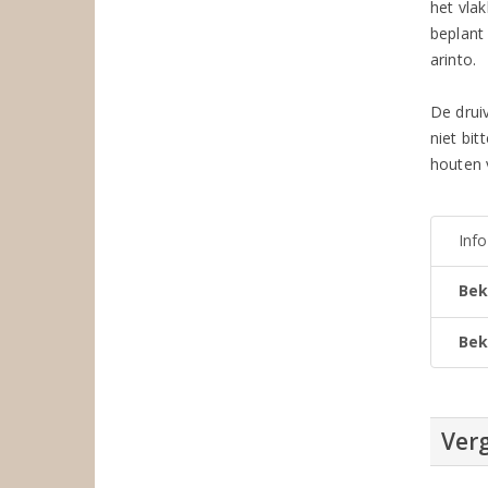
het vla
beplant
arinto.
De drui
niet bit
houten v
Inf
Bek
Bek
Verg