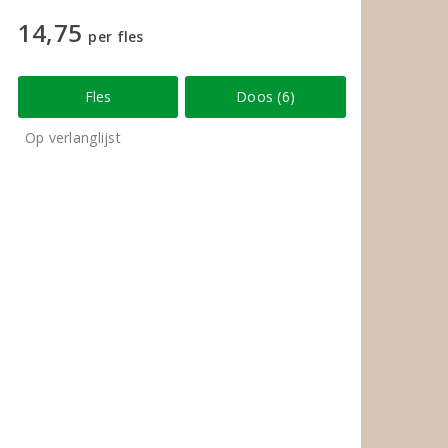
14,75
per fles
Fles
Doos (6)
Op verlanglijst