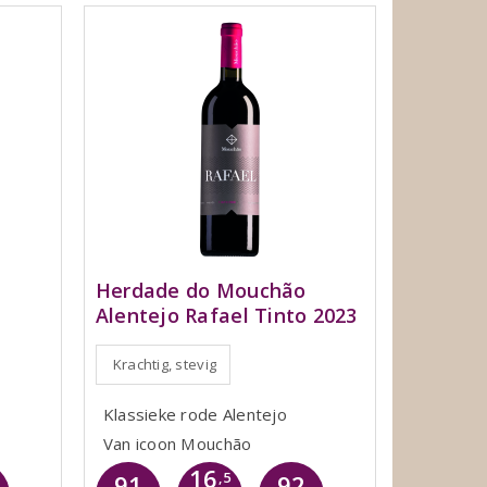
Herdade do Mouchão
Alentejo Rafael Tinto 2023
Krachtig, stevig
Klassieke rode Alentejo
Van icoon Mouchão
16
91
,5
92