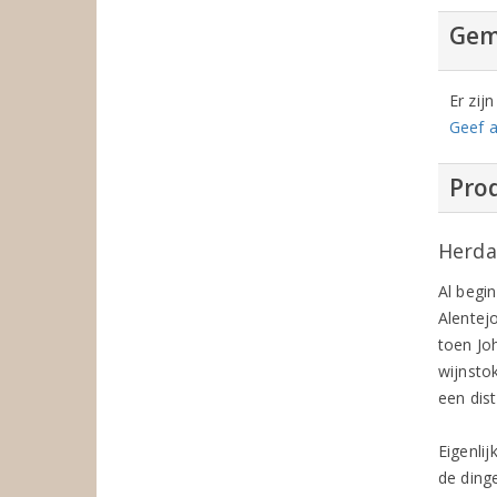
Gem
Er zij
Geef a
Prod
Herda
Al begi
Alentejo
toen Jo
wijnsto
een dist
Eigenli
de ding