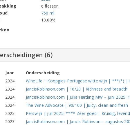
pakking
6 flessen
houd
750 ml
l
13,00%
rken
erscheidingen (6)
Jaar
Onderscheiding
2024
WineLife | Koopgids Portugese witte wijn | ***(*) |
2024
JancisRobinson.com | 16/20 | Richness and breadth
2024
JancisRobinson.com | Julia Harding MW – juni 2025: 16
2024
The Wine Advocate | 90/100 | Juicy, clean and fresh
2023
Perswijn | juli 2025: **** Zeer goed | Kruidig, levendi
2023
JancisRobinson.com | Jancis Robinson – augustus 2024: