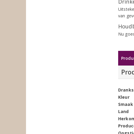
Drinke
Uitsteke
van gev
Houdb
Nu goed
Produ
Pro
Dranks
Kleur
Smaak
Land
Herko
Produc
Oogstj