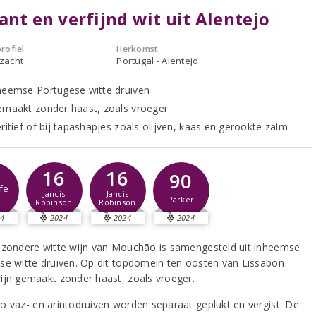
ant en verfijnd wit uit Alentejo
rofiel
Herkomst
 zacht
Portugal - Alentejo
heemse Portugese witte druiven
emaakt zonder haast, zoals vroeger
ritief of bij tapashapjes zoals olijven, kaas en gerookte zalm
16
16
90
fe
Jancis
Jancis
Parker
Robinson
Robinson
4
2024
2024
2024
jzondere witte wijn van Mouchão is samengesteld uit inheemse
se witte druiven. Op dit topdomein ten oosten van Lissabon
ijn gemaakt zonder haast, zoals vroeger.
o vaz- en arintodruiven worden separaat geplukt en vergist. De