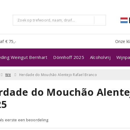
af € 75,-
Onze kl
eding Weingut Bernhart
Dönnhoff 2025
Alcoholvrij
Wijnpa
Wit
Herdade do Mouchão Alentejo Rafael Branco
rdade do Mouchão Alente
25
 als eerste een beoordeling