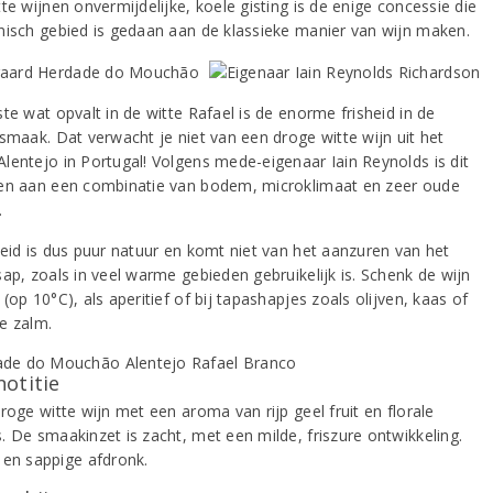
te wijnen onvermijdelijke, koele gisting is de enige concessie die
nisch gebied is gedaan aan de klassieke manier van wijn maken.
te wat opvalt in de witte Rafael is de enorme frisheid in de
 smaak. Dat verwacht je niet van een droge witte wijn uit het
lentejo in Portugal! Volgens mede-eigenaar Iain Reynolds is dit
en aan een combinatie van bodem, microklimaat en zeer oude
.
heid is dus puur natuur en komt niet van het aanzuren van het
ap, zoals in veel warme gebieden gebruikelijk is. Schenk de wijn
(op 10°C), als aperitief of bij tapashapjes zoals olijven, kaas of
e zalm.
notitie
roge witte wijn met een aroma van rijp geel fruit en florale
. De smaakinzet is zacht, met een milde, friszure ontwikkeling.
 en sappige afdronk.