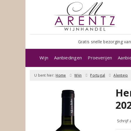
Gratis snelle bezorging van
Wijn
Aanbiedingen
Proeverijen
Aanbi
U bent hier:
Home
Wijn
Portugal
Alentejo
He
20
Schrijf