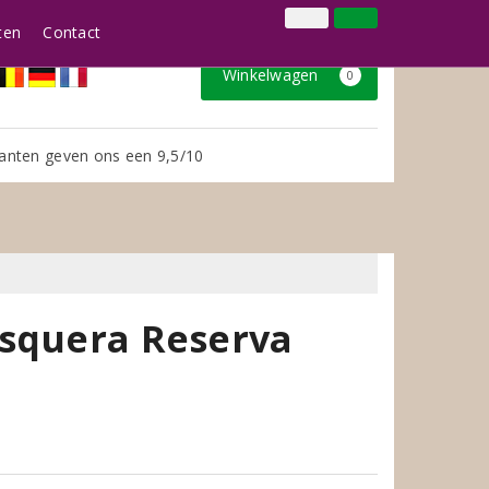
024 3888979
Inloggen
Klantenservice
ten
Contact
Winkelwagen
0
anten geven ons een 9,5/10
esquera Reserva