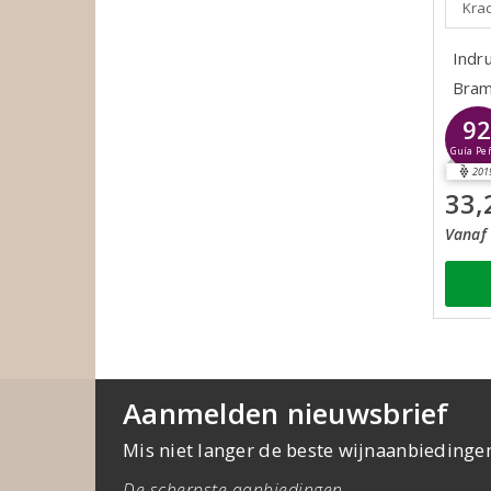
Krac
Indr
Bram
9
Guía Pe
201
33,
Vanaf 
Aanmelden nieuwsbrief
Mis niet langer de beste wijnaanbiedinge
De scherpste aanbiedingen