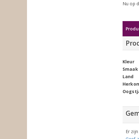
Nu op d
Produ
Pro
Kleur
Smaak
Land
Herko
Oogstj
Gem
Er zij
Geef a