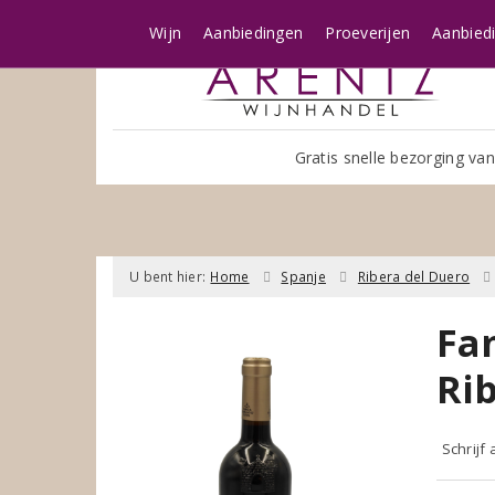
Wijn
Aanbiedingen
Proeverijen
Aanbied
Gratis snelle bezorging van
U bent hier:
Home
Spanje
Ribera del Duero
Fa
Ri
Schrijf