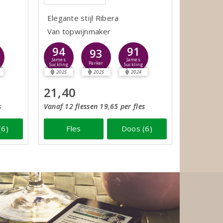
Elegante stijl Ribera
Van topwijnmaker
94
91
93
James
James
Parker
Suckling
Suckling
2025
2025
2024
21,40
s
Vanaf 12 flessen 19,65 per fles
(6)
Fles
Doos (6)