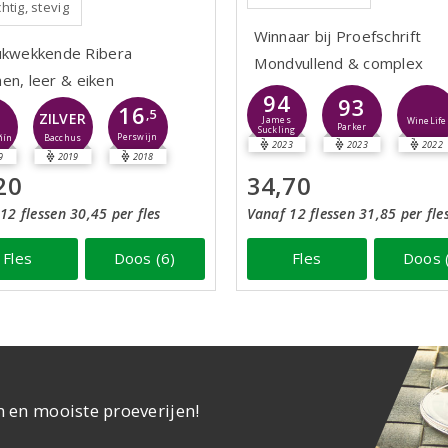
htig, stevig
Winnaar bij Proefschrift
ukwekkende Ribera
Mondvullend & complex
en, leer & eiken
94
93
16
2
,5
ZILVER
James
WineLife
Parker
Suckling
Perswijn
Bacchus
ñín
2023
2023
2022
9
2019
2018
20
34,70
12 flessen 30,45 per fles
Vanaf 12 flessen 31,85 per fle
Fles
Doos (6)
Fles
Doos 
n en mooiste proeverijen!