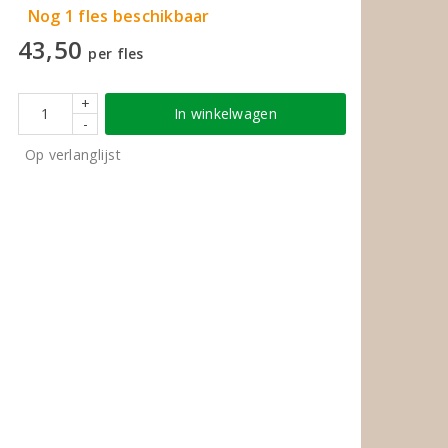
Nog 1 fles beschikbaar
43,50
per fles
+
In winkelwagen
-
Op verlanglijst