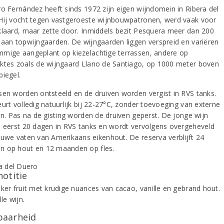
ro Fernández heeft sinds 1972 zijn eigen wijndomein in Ribera del
Hij vocht tegen vastgeroeste wijnbouwpatronen, werd vaak voor
klaard, maar zette door. Inmiddels bezit Pesquera meer dan 200
 aan topwijngaarden. De wijngaarden liggen verspreid en variëren
mige aangeplant op kiezelachtige terrassen, andere op
ktes zoals de wijngaard Llano de Santiago, op 1000 meter boven
piegel.
sen worden ontsteeld en de druiven worden vergist in RVS tanks.
urt volledig natuurlijk bij 22-27°C, zonder toevoeging van externe
len. Pas na de gisting worden de druiven geperst. De jonge wijn
n eerst 20 dagen in RVS tanks en wordt vervolgens overgeheveld
euwe vaten van Amerikaans eikenhout. De reserva verblijft 24
 op hout en 12 maanden op fles.
notitie
nker fruit met krudige nuances van cacao, vanille en gebrand hout.
lle wijn.
aarheid