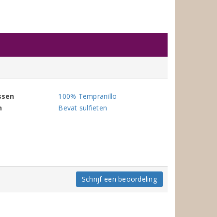
ssen
100% Tempranillo
n
Bevat sulfieten
Schrijf een beoordeling