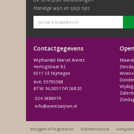
Handige wijn en spijs tips
Contactgegevens
Open
Wijnhandel Marcel Arentz
Maand
Hertogstraat 82
Dinsda
6511 SE Nijmegen
Woens
Donder
KvK: 95795588
Vrijdag
BTW: NL005174126B20
Zaterd
024 3888979
Zondag
info@arentzwijnen.nl
Inloggen of registreren
Klantenservice
Veilig wi