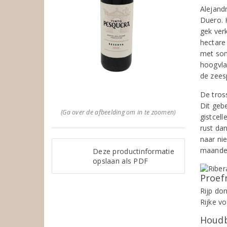
Alejand
Duero. 
gek ver
hectare
met som
hoogvla
de zees
De tros
Dit gebe
(Ga over de afbeelding om in te zoomen)
gistcel
rust da
naar ni
maanden
Deze productinformatie
opslaan als PDF
Proef
Rijp do
Rijke vo
Houdb