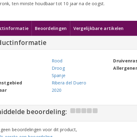
ronk, ten minste houdbaar tot 10 jaar na de oogst.
ctinformatie
Beoordelingen
Vergelijkbare artikelen
ductinformatie
Rood
Druivenra
Droog
Allergene
Spanje
mstgebied
Ribera del Duero
aar
2020
iddelde beoordeling:
n geen beoordelingen voor dit product,
ls eerste een beoordeling