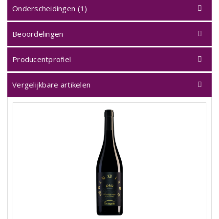
Onderscheidingen (1)
Beoordelingen
Producentprofiel
Vergelijkbare artikelen