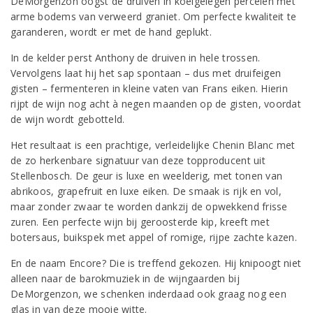
DeMorgenzon oogst de druiven in koelgelegen percelen met
arme bodems van verweerd graniet. Om perfecte kwaliteit te
garanderen, wordt er met de hand geplukt.
In de kelder perst Anthony de druiven in hele trossen.
Vervolgens laat hij het sap spontaan – dus met druifeigen
gisten – fermenteren in kleine vaten van Frans eiken. Hierin
rijpt de wijn nog acht à negen maanden op de gisten, voordat
de wijn wordt gebotteld.
Het resultaat is een prachtige, verleidelijke Chenin Blanc met
de zo herkenbare signatuur van deze topproducent uit
Stellenbosch. De geur is luxe en weelderig, met tonen van
abrikoos, grapefruit en luxe eiken. De smaak is rijk en vol,
maar zonder zwaar te worden dankzij de opwekkend frisse
zuren. Een perfecte wijn bij geroosterde kip, kreeft met
botersaus, buikspek met appel of romige, rijpe zachte kazen.
En de naam Encore? Die is treffend gekozen. Hij knipoogt niet
alleen naar de barokmuziek in de wijngaarden bij
DeMorgenzon, we schenken inderdaad ook graag nog een
glas in van deze mooie witte.