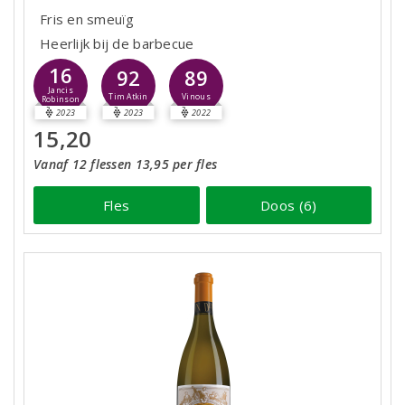
Fris en smeuïg
Heerlijk bij de barbecue
16
92
89
Jancis
Tim Atkin
Vinous
Robinson
2023
2023
2022
15,20
Vanaf 12 flessen 13,95 per fles
Fles
Doos (6)