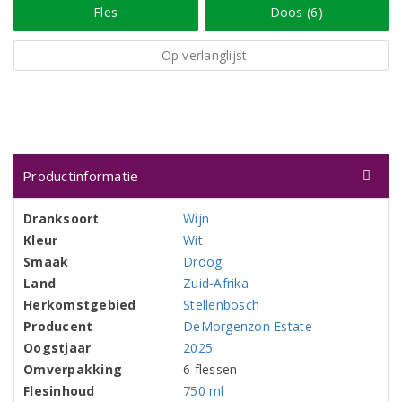
Fles
Doos (6)
Op verlanglijst
Productinformatie
Dranksoort
Wijn
Kleur
Wit
Smaak
Droog
Land
Zuid-Afrika
Herkomstgebied
Stellenbosch
Producent
DeMorgenzon Estate
Oogstjaar
2025
Omverpakking
6 flessen
Flesinhoud
750 ml