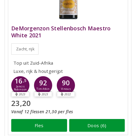
DeMorgenzon Stellenbosch Maestro
White 2021
Zacht, rijk
Top uit Zuid-Afrika
Luxe, rijk & houtgerijpt
16
,5
92
90
Jancis
Tim Atkin
Vinous
Robinson
2023
2023
2022
23,20
Vanaf 12 flessen 21,30 per fles
Fles
Doos (6)