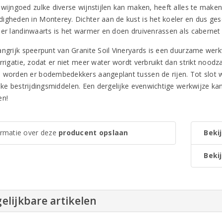
 wijngoed zulke diverse wijnstijlen kan maken, heeft alles te mak
igheden in Monterey. Dichter aan de kust is het koeler en dus ges
eer landinwaarts is het warmer en doen druivenrassen als cabernet
angrijk speerpunt van Granite Soil Vineryards is een duurzame werk
irrigatie, zodat er niet meer water wordt verbruikt dan strikt noo
 worden er bodembedekkers aangeplant tussen de rijen. Tot slot 
ijke bestrijdingsmiddelen. Een dergelijke evenwichtige werkwijze k
en!
ormatie over deze
producent opslaan
Bekij
Bekij
elijkbare artikelen