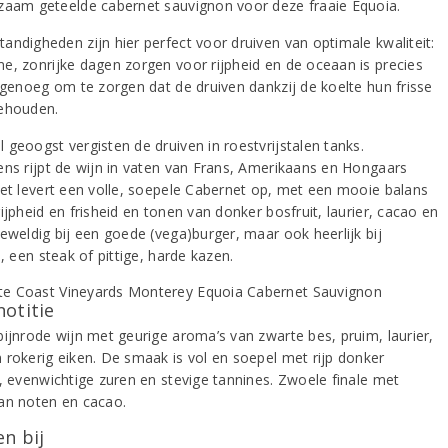
zaam geteelde cabernet sauvignon voor deze fraaie Equoia.
andigheden zijn hier perfect voor druiven van optimale kwaliteit:
e, zonrijke dagen zorgen voor rijpheid en de oceaan is precies
j genoeg om te zorgen dat de druiven dankzij de koelte hun frisse
ehouden.
 geoogst vergisten de druiven in roestvrijstalen tanks.
ens rijpt de wijn in vaten van Frans, Amerikaans en Hongaars
Het levert een volle, soepele Cabernet op, met een mooie balans
ijpheid en frisheid en tonen van donker bosfruit, laurier, cacao en
Geweldig bij een goede (vega)burger, maar ook heerlijk bij
s, een steak of pittige, harde kazen.
notitie
bijnrode wijn met geurige aroma’s van zwarte bes, pruim, laurier,
 rokerig eiken. De smaak is vol en soepel met rijp donker
t, evenwichtige zuren en stevige tannines. Zwoele finale met
an noten en cacao.
n bij