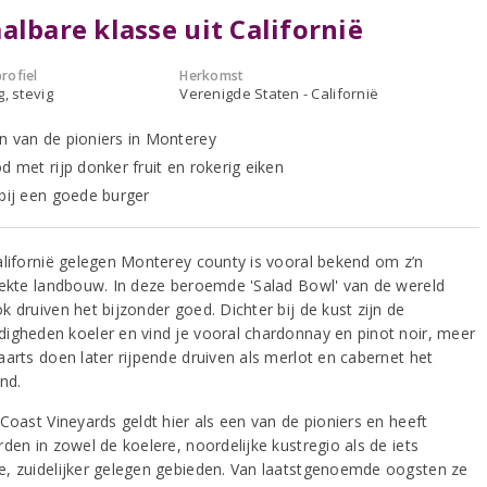
albare klasse uit Californië
rofiel
Herkomst
g, stevig
Verenigde Staten - Californië
n van de pioniers in Monterey
d met rijp donker fruit en rokerig eiken
 bij een goede burger
alifornië gelegen Monterey county is vooral bekend om z’n
rekte landbouw. In deze beroemde 'Salad Bowl' van de wereld
 druiven het bijzonder goed. Dichter bij de kust zijn de
igheden koeler en vind je vooral chardonnay en pinot noir, meer
aarts doen later rijpende druiven als merlot en cabernet het
nd.
Coast Vineyards geldt hier als een van de pioniers en heeft
den in zowel de koelere, noordelijke kustregio als de iets
, zuidelijker gelegen gebieden. Van laatstgenoemde oogsten ze