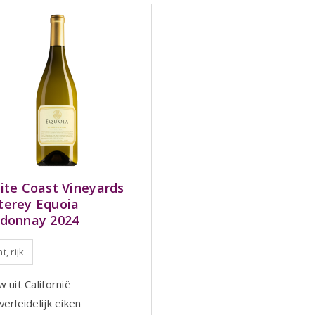
ite Coast Vineyards
erey Equoia
donnay 2024
t, rijk
 uit Californië
erleidelijk eiken