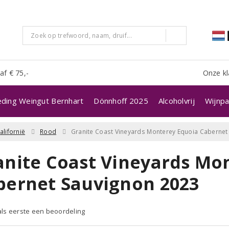
af € 75,-
Onze kl
eding Weingut Bernhart
Dönnhoff 2025
Alcoholvrij
Wijnpa
alifornië
Rood
Granite Coast Vineyards Monterey Equoia Cabernet
anite Coast Vineyards Mo
bernet Sauvignon 2023
 als eerste een beoordeling