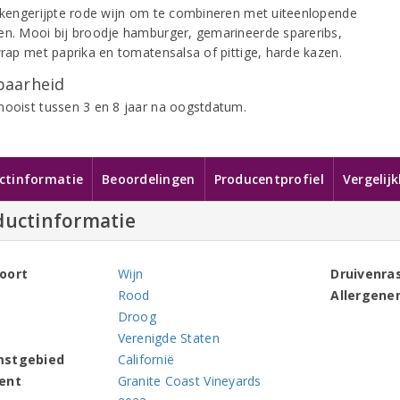
eikengerijpte rode wijn om te combineren met uiteenlopende
en. Mooi bij broodje hamburger, gemarineerde spareribs,
awrap met paprika en tomatensalsa of pittige, harde kazen.
aarheid
mooist tussen 3 en 8 jaar na oogstdatum.
ctinformatie
Beoordelingen
Producentprofiel
Vergelij
ductinformatie
oort
Wijn
Druivenra
Rood
Allergene
Droog
Verenigde Staten
mstgebied
Californië
ent
Granite Coast Vineyards