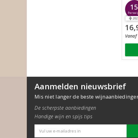
1
Perswi
202
16,
Vanaf 
Aanmelden nieuwsbrief
Mis niet langer de beste wijnaanbiedinge
De scherpste aanbiedingen
Handige wijn en spijs tips