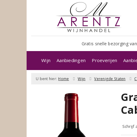
Gratis snelle bezorging van
Wijn
Aanbiedingen
Proeverijen
Aanbi
U bent hier:
Home
Wijn
Verenigde Staten
C
Gr
Ca
Schrijf