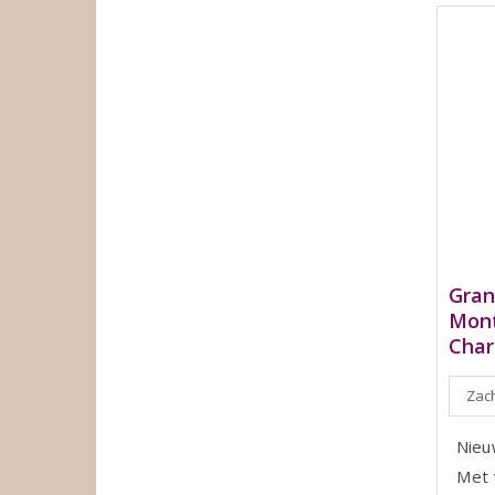
Gran
Mont
Char
Zach
Nieuw
Met v