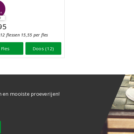
5
jn
3
95
12 flessen 15,55 per fles
Fles
Doos (12)
n en mooiste proeverijen!