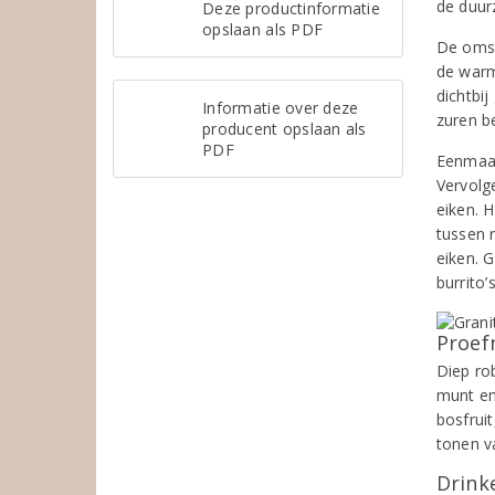
de duur
Deze productinformatie
opslaan als PDF
De omst
de warm
dichtbi
Informatie over deze
zuren b
producent opslaan als
PDF
Eenmaal
Vervolg
eiken. 
tussen r
eiken. 
burrito’
Proef
Diep ro
munt en
bosfrui
tonen v
Drinke