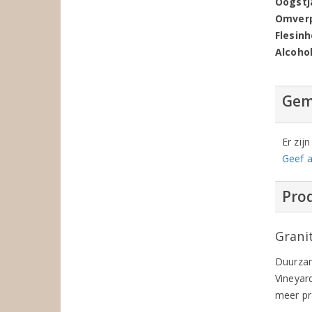
Oogstj
Omver
Flesin
Alcoho
Gem
Er zij
Geef a
Prod
Grani
Duurzam
Vineyar
meer pr