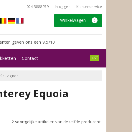
024 3888979
Inloggen
Klantenservice
Winkelwagen
0
anten geven ons een 9,5/10
kketten
Contact
 Sauvignon
nterey Equoia
2 soortgelijke artikelen van dezelfde producent