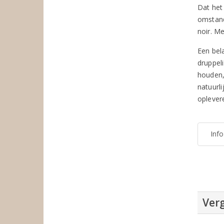
Dat het
omstand
noir. M
Een bel
druppel
houden,
natuurl
oplever
Inf
Verg