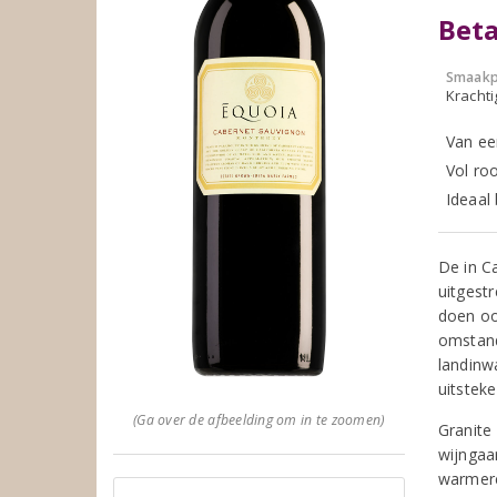
Beta
Smaakp
Krachti
Van ee
Vol roo
Ideaal
De in C
uitgest
doen ook
omstand
landinw
uitsteke
(Ga over de afbeelding om in te zoomen)
Granite 
wijngaar
warmere