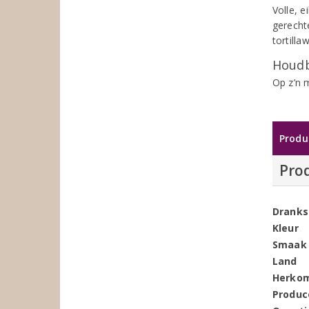
Volle, 
gerecht
tortill
Houdb
Op z’n 
Produ
Pro
Dranks
Kleur
Smaak
Land
Herko
Produc