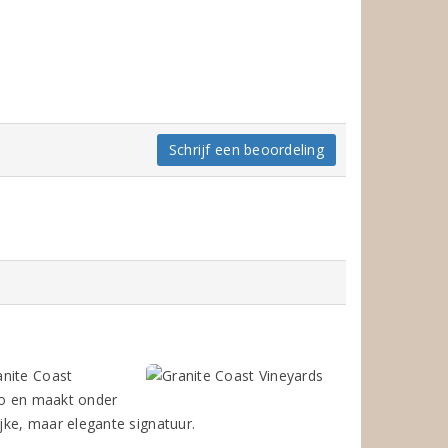
Schrijf een beoordeling
anite Coast
gio en maakt onder
jke, maar elegante signatuur.