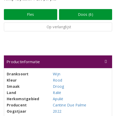
Fles
Doos (6)
Op verlanglijst
Productinformatie
Dranksoort
Wijn
Kleur
Rood
Smaak
Droog
Land
Italië
Herkomstgebied
Apulië
Producent
Cantine Due Palme
Oogstjaar
2022