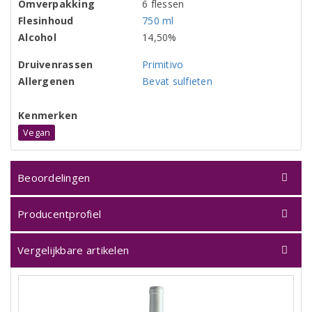
Omverpakking
6 flessen
Flesinhoud
750 ml
Alcohol
14,50%
Druivenrassen
Primitivo
Allergenen
Bevat sulfieten
Kenmerken
Vegan
Beoordelingen
Producentprofiel
Vergelijkbare artikelen