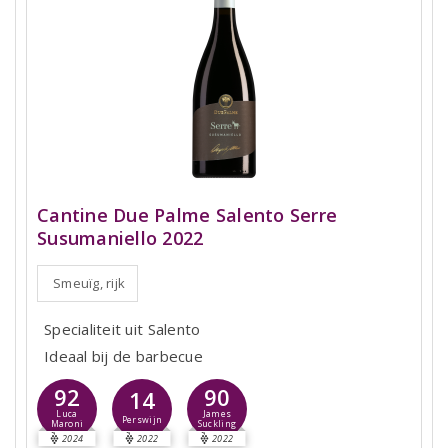
Cantine Due Palme Salento Serre
Susumaniello 2022
Smeuïg, rijk
Specialiteit uit Salento
Ideaal bij de barbecue
92
90
14
Luca
James
Perswijn
Maroni
Suckling
2024
2022
2022