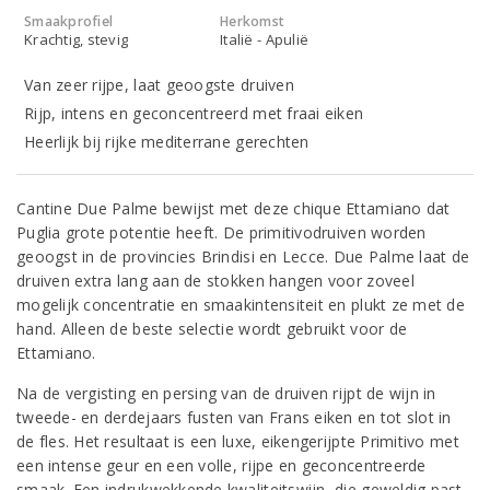
Smaakprofiel
Herkomst
Krachtig, stevig
Italië - Apulië
Van zeer rijpe, laat geoogste druiven
Rijp, intens en geconcentreerd met fraai eiken
Heerlijk bij rijke mediterrane gerechten
Cantine Due Palme bewijst met deze chique Ettamiano dat
Puglia grote potentie heeft. De primitivodruiven worden
geoogst in de provincies Brindisi en Lecce. Due Palme laat de
druiven extra lang aan de stokken hangen voor zoveel
mogelijk concentratie en smaakintensiteit en plukt ze met de
hand. Alleen de beste selectie wordt gebruikt voor de
Ettamiano.
Na de vergisting en persing van de druiven rijpt de wijn in
tweede- en derdejaars fusten van Frans eiken en tot slot in
de fles. Het resultaat is een luxe, eikengerijpte Primitivo met
een intense geur en een volle, rijpe en geconcentreerde
smaak. Een indrukwekkende kwaliteitswijn, die geweldig past