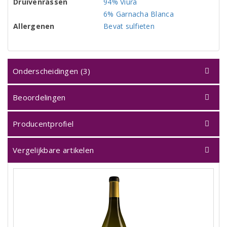
Druivenrassen
94% Viura
6% Garnacha Blanca
Allergenen
Bevat sulfieten
Onderscheidingen (3)
Beoordelingen
Producentprofiel
Vergelijkbare artikelen