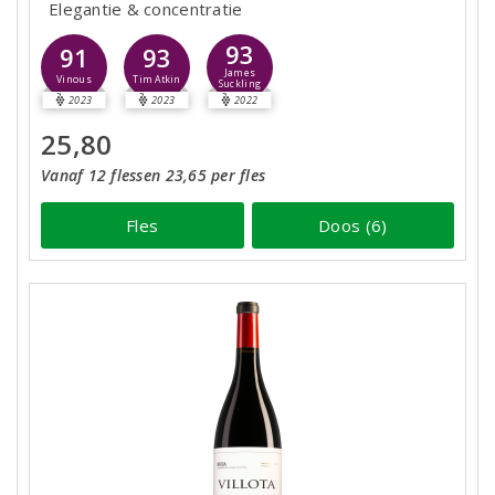
Elegantie & concentratie
93
91
93
James
Vinous
Tim Atkin
Suckling
2023
2023
2022
25,80
Vanaf 12 flessen 23,65 per fles
Fles
Doos (6)