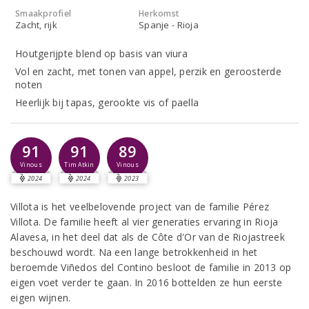
Smaakprofiel
Herkomst
Zacht, rijk
Spanje - Rioja
Houtgerijpte blend op basis van viura
Vol en zacht, met tonen van appel, perzik en geroosterde
noten
Heerlijk bij tapas, gerookte vis of paella
91
91
89
Vinous
Tim Atkin
Vinous
2024
2024
2023
Villota is het veelbelovende project van de familie Pérez
Villota. De familie heeft al vier generaties ervaring in Rioja
Alavesa, in het deel dat als de Côte d'Or van de Riojastreek
beschouwd wordt. Na een lange betrokkenheid in het
beroemde Viñedos del Contino besloot de familie in 2013 op
eigen voet verder te gaan. In 2016 bottelden ze hun eerste
eigen wijnen.