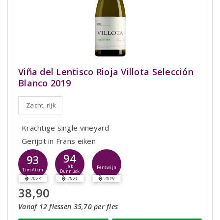
Viña del Lentisco Rioja Villota Selección
Blanco 2019
Zacht, rijk
Krachtige single vineyard
Gerijpt in Frans eiken
94
93
Jeb
Perswijn
Tim Atkin
Dunnuck
2023
2021
2019
38,90
Vanaf 12 flessen 35,70 per fles