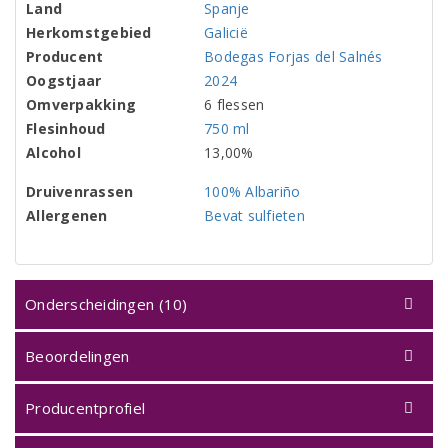
Land
Spanje
Herkomstgebied
Galicië
Producent
Bodegas Forjas del Salnés
Oogstjaar
2024
Omverpakking
6 flessen
Flesinhoud
750 ml
Alcohol
13,00%
Druivenrassen
100% Albariño
Allergenen
Bevat sulfieten
Onderscheidingen (10)
Beoordelingen
Producentprofiel