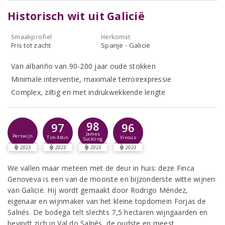
Historisch wit uit Galicië
Smaakprofiel
Herkomst
Fris tot zacht
Spanje - Galicië
Van albariño van 90-200 jaar oude stokken
Minimale interventie, maximale terroirexpressie
Complex, ziltig en met indrukwekkende lengte
98
97
96
James
Perswijn
Tim Atkin
Vinous
Suckling
2023
2023
2023
2023
We vallen maar meteen met de deur in huis: deze Finca
Genoveva is een van de mooiste en bijzonderste witte wijnen
van Galicië. Hij wordt gemaakt door Rodrigo Méndez,
eigenaar en wijnmaker van het kleine topdomein Forjas de
Salnés. De bodega telt slechts 7,5 hectaren wijngaarden en
bevindt zich in Val do Salnés, de oudste en meest