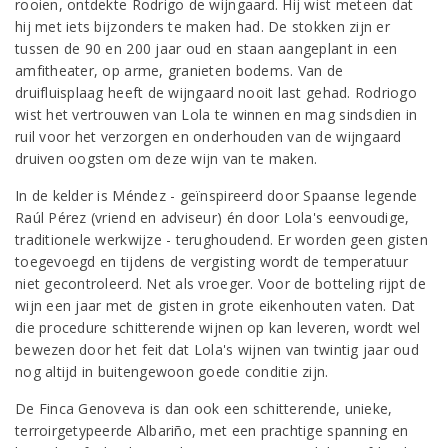
rooien, ontdekte Rodrigo de wijngaard. Hij wist meteen dat
hij met iets bijzonders te maken had. De stokken zijn er
tussen de 90 en 200 jaar oud en staan aangeplant in een
amfitheater, op arme, granieten bodems. Van de
druifluisplaag heeft de wijngaard nooit last gehad. Rodriogo
wist het vertrouwen van Lola te winnen en mag sindsdien in
ruil voor het verzorgen en onderhouden van de wijngaard
druiven oogsten om deze wijn van te maken.
In de kelder is Méndez - geïnspireerd door Spaanse legende
Raúl Pérez (vriend en adviseur) én door Lola's eenvoudige,
traditionele werkwijze - terughoudend. Er worden geen gisten
toegevoegd en tijdens de vergisting wordt de temperatuur
niet gecontroleerd. Net als vroeger. Voor de botteling rijpt de
wijn een jaar met de gisten in grote eikenhouten vaten. Dat
die procedure schitterende wijnen op kan leveren, wordt wel
bewezen door het feit dat Lola's wijnen van twintig jaar oud
nog altijd in buitengewoon goede conditie zijn.
De Finca Genoveva is dan ook een schitterende, unieke,
terroirgetypeerde Albariño, met een prachtige spanning en