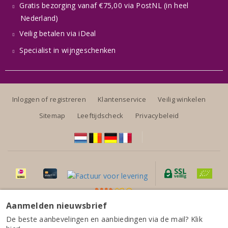
Gratis bezorging vanaf €75,00 via PostNL (in heel
Nederland)
Veilig betalen via iDeal
Specialist in wijngeschenken
Inloggen of registreren
Klantenservice
Veilig winkelen
Sitemap
Leeftijdscheck
Privacybeleid
Aanmelden nieuwsbrief
Alle prijzen zijn inclusief BTW, exclusief eventuele verzendkosten.
Bodegas Forjas del Salnés Rías Baixas Leirana Finca
De beste aanbevelingen en aanbiedingen via de mail? Klik
Genoveva Albariño 2024