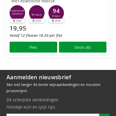
Met Atlantische finesse
94
Proefschrift
Concours
Perswijn
Vinous
2024
2024
2024
19,95
Vanaf 12 flessen 18,30 per fles
Fles
Doos (6)
Aanmelden nieuwsbrief
Mis niet langer de beste wijnaanbiedingen en mooiste
proeverijen!
De scherpste aanbiedingen
Handige wijn en spijs tips