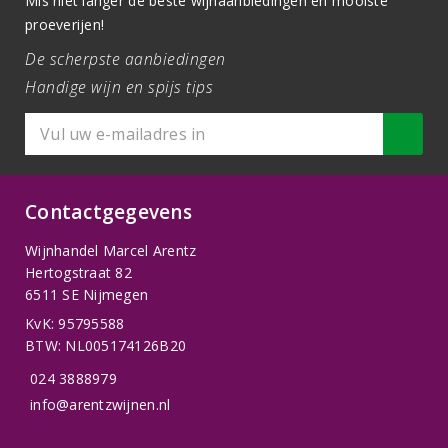
Mis niet langer de beste wijnaanbiedingen en mooiste
proeverijen!
De scherpste aanbiedingen
Handige wijn en spijs tips
Contactgegevens
Wijnhandel Marcel Arentz
Hertogstraat 82
6511 SE Nijmegen
KvK: 95795588
BTW: NL005174126B20
024 3888979
info@arentzwijnen.nl