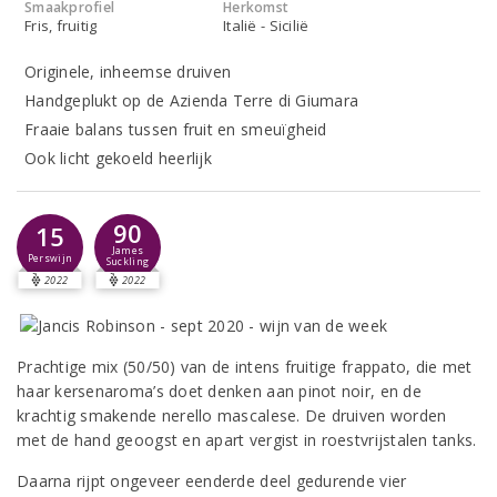
Smaakprofiel
Herkomst
Fris, fruitig
Italië - Sicilië
Originele, inheemse druiven
Handgeplukt op de Azienda Terre di Giumara
Fraaie balans tussen fruit en smeuïgheid
Ook licht gekoeld heerlijk
90
15
James
Perswijn
Suckling
2022
2022
Prachtige mix (50/50) van de intens fruitige frappato, die met
haar kersenaroma’s doet denken aan pinot noir, en de
krachtig smakende nerello mascalese. De druiven worden
met de hand geoogst en apart vergist in roestvrijstalen tanks.
Daarna rijpt ongeveer eenderde deel gedurende vier