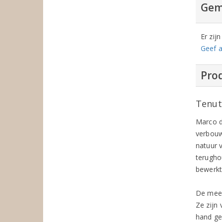
Gem
Er zij
Geef a
Prod
Tenut
Marco d
verbouw
natuur 
terugho
bewerkt
De mees
Ze zijn 
hand ge