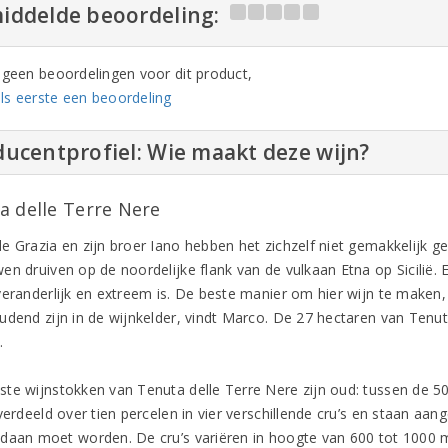
iddelde beoordeling:
n geen beoordelingen voor dit product,
ls eerste een beoordeling
ucentprofiel: Wie maakt deze wijn?
a delle Terre Nere
e Grazia en zijn broer Iano hebben het zichzelf niet gemakkelijk ge
en druiven op de noordelijke flank van de vulkaan Etna op Sicilië. 
veranderlijk en extreem is. De beste manier om hier wijn te maken,
udend zijn in de wijnkelder, vindt Marco. De 27 hectaren van Tenu
.
te wijnstokken van Tenuta delle Terre Nere zijn oud: tussen de 50 
verdeeld over tien percelen in vier verschillende cru’s en staan aan
daan moet worden. De cru’s variëren in hoogte van 600 tot 1000 m