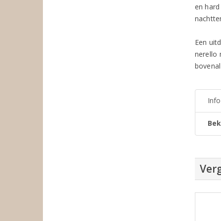
en hard 
nachtte
Een uitd
nerello
bovenal 
Inf
Bek
Verg