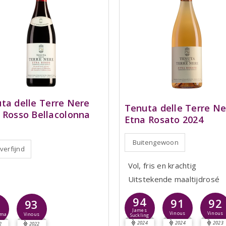
ta delle Terre Nere
Tenuta delle Terre Ne
 Rosso Bellacolonna
Etna Rosato 2024
Buitengewoon
 verfijnd
Vol, fris en krachtig
Uitstekende maaltijdrosé
94
91
92
93
+
James
Vinous
Vinous
sma
Vinous
Suckling
2024
2024
2023
2
2022