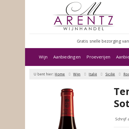
Gratis snelle bezorging van
Wijn
Aanbiedingen
Proeverijen
Aanbi
U bent hier:
Home
Wijn
Italië
Sicilië
Ro
Te
So
Schrijf