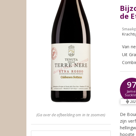
Bijz
de E
Smaakp
Krachti
Van ne
Uit Gr
Combin
9
Jame
Suckli
202
De Bour
(Ga over de afbeelding om in te zoomen)
zijn ver
helling
hoogte 