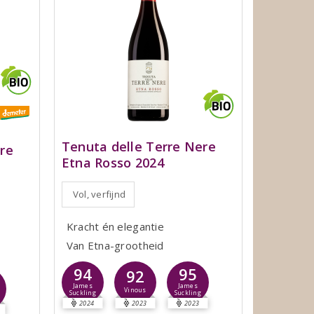
Tenuta delle Terre Nere
re
Etna Rosso 2024
Vol, verfijnd
Kracht én elegantie
Van Etna-grootheid
94
95
92
James
James
Vinous
Suckling
Suckling
2024
2023
2023