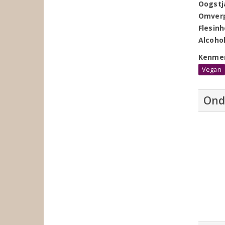
Oogstj
Omver
Flesin
Alcoho
Kenme
Vegan
Ond