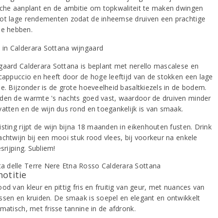
sche aanplant en de ambitie om topkwaliteit te maken dwingen
ot lage rendementen zodat de inheemse druiven een prachtige
ie hebben.
gaard Calderara Sottana is beplant met nerello mascalese en
 cappuccio en heeft door de hoge leeftijd van de stokken een lage
ie. Bijzonder is de grote hoeveelheid basaltkiezels in de bodem.
den de warmte 's nachts goed vast, waardoor de druiven minder
vatten en de wijn dus rond en toegankelijk is van smaak.
isting rijpt de wijn bijna 18 maanden in eikenhouten fusten. Drink
achtwijn bij een mooi stuk rood vlees, bij voorkeur na enkele
esrijping. Subliem!
notitie
od van kleur en pittig fris en fruitig van geur, met nuances van
ssen en kruiden. De smaak is soepel en elegant en ontwikkelt
matisch, met frisse tannine in de afdronk.