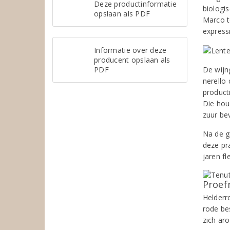
Deze productinformatie
biologi
opslaan als PDF
Marco t
express
Informatie over deze
producent opslaan als
PDF
De wijn
nerello
product
Die hou
zuur be
Na de g
deze pr
jaren fl
Proef
Helderro
rode be
zich aro