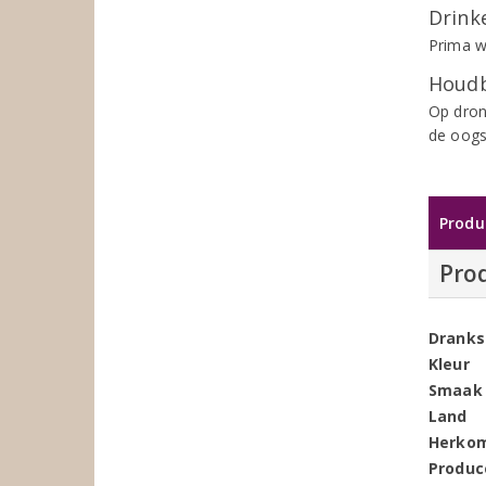
Drinke
Prima wi
Houdb
Op dron
de oogs
Produ
Pro
Dranks
Kleur
Smaak
Land
Herko
Produc