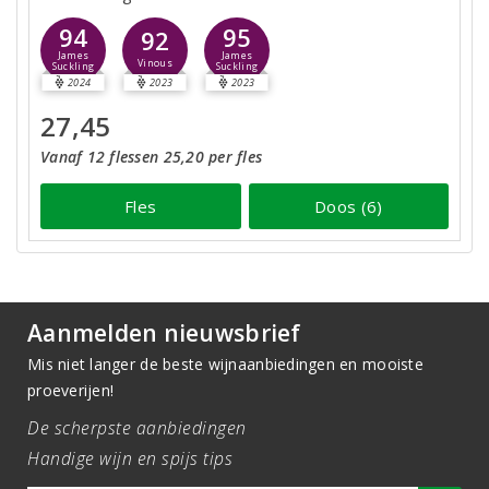
94
95
92
James
James
Vinous
Suckling
Suckling
2024
2023
2023
27,45
Vanaf 12 flessen 25,20 per fles
Fles
Doos (6)
Aanmelden nieuwsbrief
Mis niet langer de beste wijnaanbiedingen en mooiste
proeverijen!
De scherpste aanbiedingen
Handige wijn en spijs tips