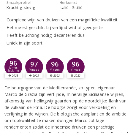
Smaakprofiel
Herkomst
Krachtig, stevig
Italië - Sicilië
Complexe wijn van druiven van een magnifieke kwaliteit
Het meest geschikt bij verfijnd wild of gevogelte
Heeft beluchting nodig; decanteren dus!
Uniek in zijn soort
96
97
96
96
James
Vinous
Vinous
Vinous
Suckling
2023
2023
2022
2022
De bourgogne van de Mediterranée, zo typert eigenaar
Marco de Grazia zijn verfijnde, mineralige Siciliaanse wijnen,
afkomstig van hellingwijngaarden op de noordelijke flank van
de vulkaan de Etna. De hoogte zorgt voor verkoeling en
verfijning in de wijnen. De biologische aanplant en de ambitie
om topkwaliteit te maken dwingen Marco tot lage
rendementen zodat de inheemse druiven een prachtige