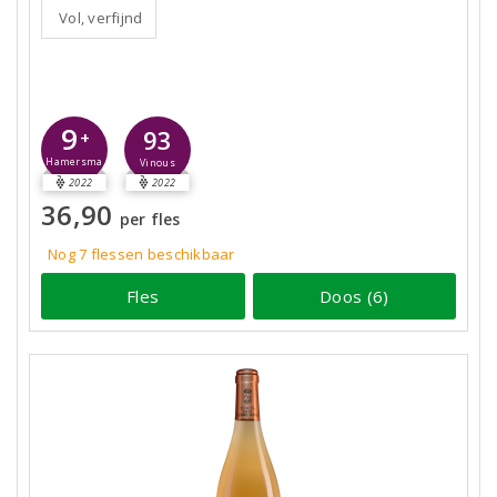
Vol, verfijnd
9
93
+
Hamersma
Vinous
2022
2022
36,90
per fles
Nog 7
flessen
beschikbaar
Fles
Doos (6)