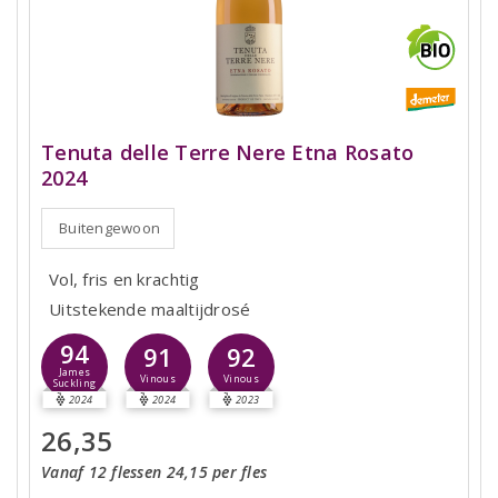
Tenuta delle Terre Nere Etna Rosato
2024
Buitengewoon
Vol, fris en krachtig
Uitstekende maaltijdrosé
94
91
92
James
Vinous
Vinous
Suckling
2024
2024
2023
26,35
Vanaf 12 flessen 24,15 per fles