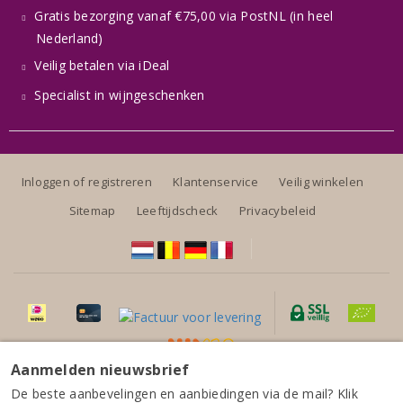
Gratis bezorging vanaf €75,00 via PostNL (in heel
Nederland)
Veilig betalen via iDeal
Specialist in wijngeschenken
Inloggen of registreren
Klantenservice
Veilig winkelen
Sitemap
Leeftijdscheck
Privacybeleid
Aanmelden nieuwsbrief
Alle prijzen zijn inclusief BTW, exclusief eventuele verzendkosten.
Tenuta delle Terre Nere Etna Rosso Prephylloxera La
De beste aanbevelingen en aanbiedingen via de mail? Klik
Vigna di Don Peppino 2023