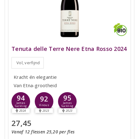
Tenuta delle Terre Nere Etna Rosso 2024
Vol, verfijnd
Kracht én elegantie
Van Etna-grootheid
94
95
92
James
James
Vinous
Suckling
Suckling
2024
2023
2023
27,45
Vanaf 12 flessen 25,20 per fles