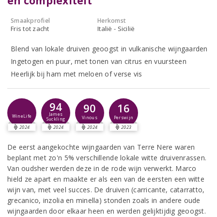
en complexiteit
Smaakprofiel
Herkomst
Fris tot zacht
Italië - Sicilië
Blend van lokale druiven geoogst in vulkanische wijngaarden
Ingetogen en puur, met tonen van citrus en vuursteen
Heerlijk bij ham met meloen of verse vis
94
90
16
James
WineLife
Vinous
Perswijn
Suckling
2024
2024
2024
2023
De eerst aangekochte wijngaarden van Terre Nere waren
beplant met zo'n 5% verschillende lokale witte druivenrassen.
Van oudsher werden deze in de rode wijn verwerkt. Marco
hield ze apart en maakte er als een van de eersten een witte
wijn van, met veel succes. De druiven (carricante, catarratto,
grecanico, inzolia en minella) stonden zoals in andere oude
wijngaarden door elkaar heen en werden gelijktijdig geoogst.