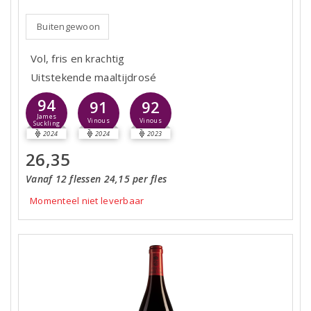
Buitengewoon
Vol, fris en krachtig
Uitstekende maaltijdrosé
94
91
92
James
Vinous
Vinous
Suckling
2024
2024
2023
26,35
Vanaf 12 flessen 24,15 per fles
Momenteel niet leverbaar