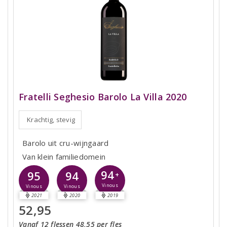
Fratelli Seghesio Barolo La Villa 2020
Krachtig, stevig
Barolo uit cru-wijngaard
Van klein familiedomein
94
95
94
+
Vinous
Vinous
Vinous
2021
2020
2019
52,95
Vanaf 12 flessen 48,55 per fles