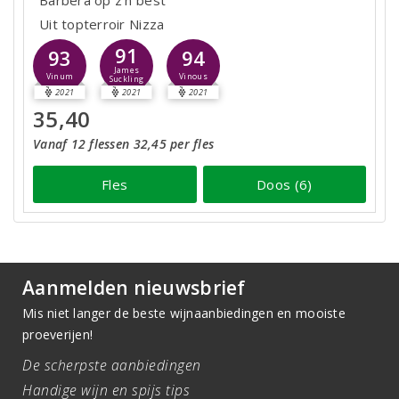
Uit topterroir Nizza
91
93
94
James
Vinum
Vinous
Suckling
2021
2021
2021
35,40
Vanaf 12 flessen 32,45 per fles
Fles
Doos (6)
Aanmelden nieuwsbrief
Mis niet langer de beste wijnaanbiedingen en mooiste
proeverijen!
De scherpste aanbiedingen
Handige wijn en spijs tips