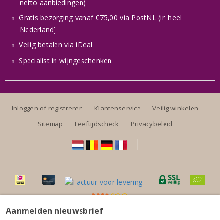
netto aanbiedingen)
Gratis bezorging vanaf €75,00 via PostNL (in heel
Nederland)
Veilig betalen via iDeal
Specialist in wijngeschenken
Inloggen of registreren
Klantenservice
Veilig winkelen
Sitemap
Leeftijdscheck
Privacybeleid
Aanmelden nieuwsbrief
Alle prijzen zijn inclusief BTW, exclusief eventuele verzendkosten.
Azienda Agricola Luciano Sandrone Barolo Aleste