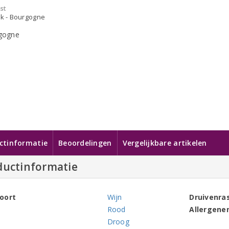
st
jk - Bourgogne
ctinformatie
Beoordelingen
Vergelijkbare artikelen
ductinformatie
oort
Wijn
Druivenra
Rood
Allergene
Droog