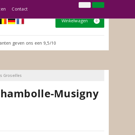
024 3888979
Inloggen
Klantenservice
ten
Contact
Winkelwagen
0
anten geven ons een 9,5/10
s Groseilles
Chambolle-Musigny