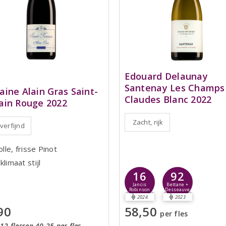
Edouard Delaunay
Santenay Les Champs
ine Alain Gras Saint-
Claudes Blanc 2022
in Rouge 2022
Zacht, rijk
 verfijnd
volle, frisse Pinot
klimaat stijl
16
92
Jancis
Bettane +
Robinson
Desseauve
2024
2023
90
58,50
per fles
12 flessen 40,25 per fles