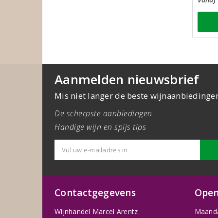
Aanmelden nieuwsbrief
Mis niet langer de beste wijnaanbiedinge
De scherpste aanbiedingen
Handige wijn en spijs tips
Contactgegevens
Open
Wijnhandel Marcel Arentz
Maand