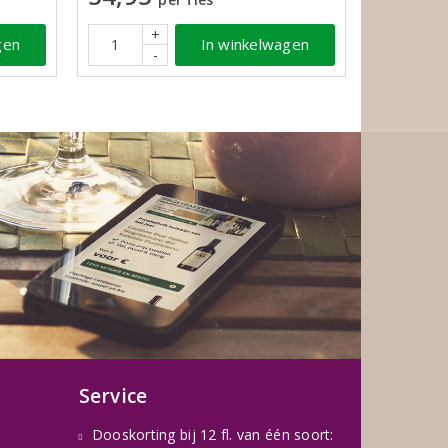
+
In winkelwagen
gen
-
Service
Dooskorting bij 12 fl. van één soort: