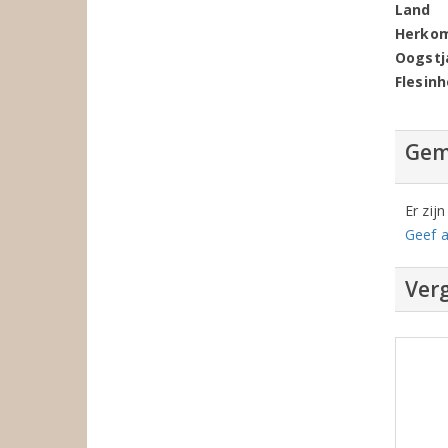
Land
Herko
Oogstj
Flesin
Gem
Er zij
Geef a
Verg