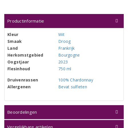
Productinformatie
Kleur
Wit
Smaak
Droog
Land
Frankrijk
Herkomstgebied
Bourgogne
Oogstjaar
2023
Flesinhoud
750 ml
Druivenrassen
100% Chardonnay
Allergenen
Bevat sulfieten
Beoordelingen
Vergelijkbare artikelen