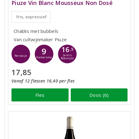
Piuze Vin Blanc Mousseux Non Dosé
Fris, expressief
Chablis met bubbels
Van cultwijnmaker Piuze
16
9
,5
Jancis
Perswijn
Hamersma
Robinson
17,85
Vanaf 12 flessen 16,40 per fles
Fles
Doos (6)