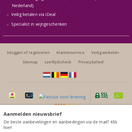
Nederland)
Veilig betalen via iDeal
Specialist in wijngeschenken
Inloggen of registreren
Klantenservice
Veilig winkelen
Sitemap
Leeftijdscheck
Privacybeleid
Aanmelden nieuwsbrief
Alle prijzen zijn inclusief BTW, exclusief eventuele verzendkosten.
Il Conte Villa Prandone Verdicchio Classico 2024
De beste aanbevelingen en aanbiedingen via de mail? Klik
hier!
20,50
per fles