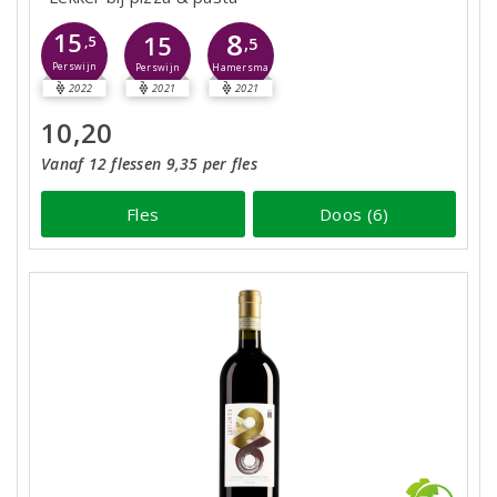
8
15
15
,5
,5
Perswijn
Hamersma
Perswijn
2022
2021
2021
10,20
Vanaf 12 flessen 9,35 per fles
Fles
Doos (6)