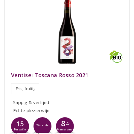
Ventisei Toscana Rosso 2021
Fris, fruitig
Sappig & verfijnd
Echte plezierwijn
8
15
,5
WineLife
Hamersma
Perswijn