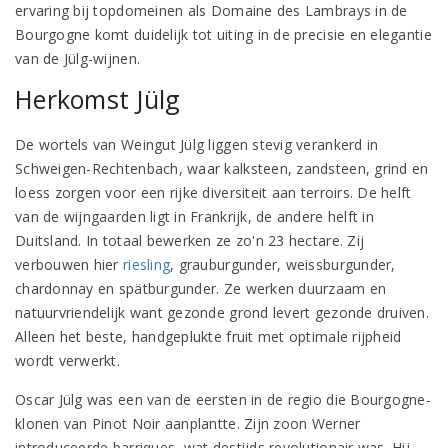
ervaring bij topdomeinen als Domaine des Lambrays in de
Bourgogne komt duidelijk tot uiting in de precisie en elegantie
van de Jülg-wijnen.
Herkomst Jülg
De wortels van Weingut Jülg liggen stevig verankerd in
Schweigen-Rechtenbach, waar kalksteen, zandsteen, grind en
loess zorgen voor een rijke diversiteit aan terroirs. De helft
van de wijngaarden ligt in Frankrijk, de andere helft in
Duitsland. In totaal bewerken ze zo'n 23 hectare. Zij
verbouwen hier
riesling
, grauburgunder, weissburgunder,
chardonnay en spätburgunder. Ze werken duurzaam en
natuurvriendelijk want gezonde grond levert gezonde druiven.
Alleen het beste, handgeplukte fruit met optimale rijpheid
wordt verwerkt.
Oscar Jülg was een van de eersten in de regio die Bourgogne-
klonen van Pinot Noir aanplantte. Zijn zoon Werner
introduceerde barriques, wat destijds revolutionair was. Hij