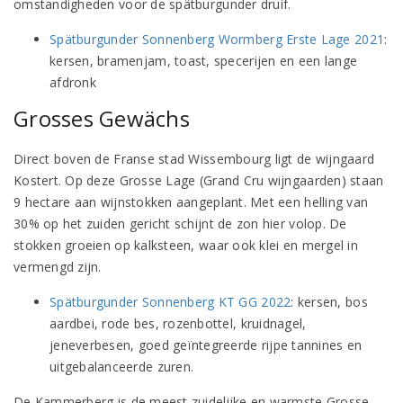
omstandigheden voor de spätburgunder druif.
Spätburgunder Sonnenberg Wormberg Erste Lage 2021
:
kersen, bramenjam, toast, specerijen en een lange
afdronk
Grosses Gewächs
Direct boven de Franse stad Wissembourg ligt de wijngaard
Kostert. Op deze Grosse Lage (Grand Cru wijngaarden) staan
9 hectare aan wijnstokken aangeplant. Met een helling van
30% op het zuiden gericht schijnt de zon hier volop. De
stokken groeien op kalksteen, waar ook klei en mergel in
vermengd zijn.
Spätburgunder Sonnenberg KT GG 2022
: kersen, bos
aardbei, rode bes, rozenbottel, kruidnagel,
jeneverbesen, goed geïntegreerde rijpe tannines en
uitgebalanceerde zuren.
De Kammerberg is de meest zuidelijke en warmste Grosse