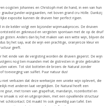
ven oogsten Johannes en Christoph met de hand, in een van hun
 grauburgunder-wijngaarden, net boven grand cru Hölle. Dankzij
lijke expositie kunnen de druiven hier perfect rijpen.
 in de kelder volgt een bijzonder wijnmaakproces. De druiven
ontsteeld en gekneusd en vergisten spontaan met de op de druif
ge gisten. Anders dan bij het maken van een witte wijn, blijven de
 dus bij het sap, wat de wijn een prachtige, oranjeroze kleur en
ructuur geeft.
r het einde van de vergisting worden de druiven geperst. De wijn
ervolgens nog tien maanden met de gistresten in grote gebruikte
uten vaten. Tot slot bottelen de broers de Natural zonder
g of toevoeging van sulfiet. Puur natuur dus!
 u niet verbazen dat deze werkwijze een unieke wijn oplevert, die
eilijk met anderen laat vergelijken. De Natural heeft een
ere geur, met tonen van grapefruit, mandarijn, rozenbottel en
De smaak is vol en uitgesproken, met een opvallende structuur
het schilcontact. Dit maakt ‘m ook geweldig aan tafel. Een