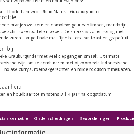
r voor wijnavonturiers en natuurwijnfans!
notitie
rende oranjeroze kleur en complexe geur van limoen, mandarijn,
ppelschil, rozenbottel en peper. De smaak is vol en romig met
ende zuren. Lange finale met fijne bitters van toast en grapefruit.
n bij
ieke Grauburgunder met veel diepgang en smaak. Uitermate
omische wijn om te combineren met bijvoorbeeld Indonesische
fel, Indiase curry’s, roerbakgerechten en milde roodschimmelkazen.
aarheid
ken en houdbaar tot minstens 3 à 4 jaar na oogstdatum.
ctinformatie
Onderscheidingen
Beoordelingen
Produce
ductinformatie