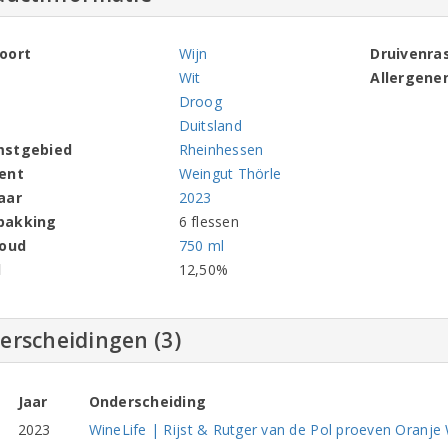
oort
Wijn
Druivenra
Wit
Allergene
Droog
Duitsland
mstgebied
Rheinhessen
ent
Weingut Thörle
aar
2023
pakking
6 flessen
houd
750 ml
l
12,50%
erscheidingen (3)
Jaar
Onderscheiding
2023
WineLife | Rijst & Rutger van de Pol proeven Oranje 