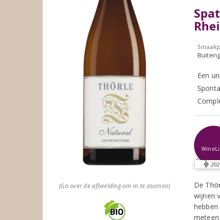
Spat
Rhe
Smaakp
Buiten
Een un
Sponta
Comple
WineLi
202
De Thör
(Ga over de afbeelding om in te zoomen)
wijnen 
hebben 
meteen 