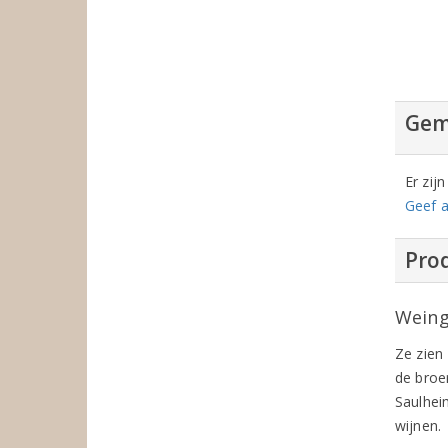
Gem
Er zij
Geef a
Prod
Weing
Ze zien
de broer
Saulhei
wijnen.