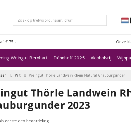
af € 75,-
Onze kl
eding Weingut Bernhart
Dönnhoff 2025
Alcoholvrij
Wijnpa
ssen
Wit
Weingut Thörle Landwein Rhein Natural Grauburgunder
ingut Thörle Landwein Rh
auburgunder 2023
 als eerste een beoordeling