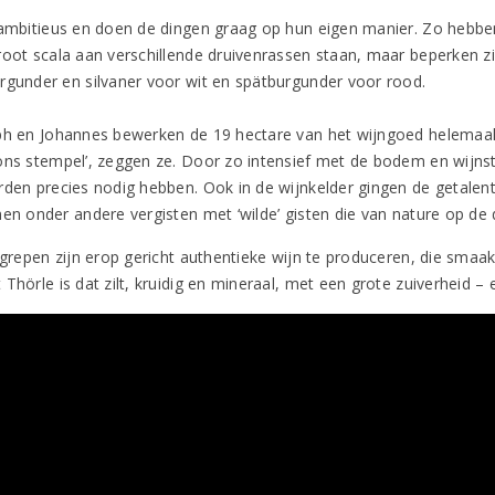
 ambitieus en doen de dingen graag op hun eigen manier. Zo hebben 
root scala aan verschillende druivenrassen staan, maar beperken zic
rgunder en silvaner voor wit en spätburgunder voor rood.
ph en Johannes bewerken de 19 hectare van het wijngoed helemaal me
ons stempel’, zeggen ze. Door zo intensief met de bodem en wijnst
rden precies nodig hebben. Ook in de wijnkelder gingen de getalent
nen onder andere vergisten met ‘wilde’ gisten die van nature op de
ingrepen zijn erop gericht authentieke wijn te produceren, die smaa
Thörle is dat zilt, kruidig en mineraal, met een grote zuiverheid – 