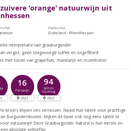
zuivere ‘orange’ natuurwijn uit
inhessen
rofiel
Herkomst
gewoon
Duitsland - Rheinhessen
ieke interpretatie van grauburgunder
an vergist, geen toegevoegd sulfiet en ongefilterd
x met tonen van grapefruit, mandarijn en rozenbottel
94
16
James
fe
Perswijn
Suckling
3
2023
2022
le-broers blijven ons verrassen. Naast hun talent voor prachtige
van Burgunderdruiven, blijken de twee ook nog eens talent te
voor natuurwijn! Deze Grauburgunder Natural is hun eerste en
een absolute voltreffer.