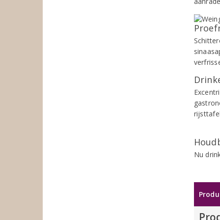
aanrade
Proef
Schitte
sinaasa
verfriss
Drinke
Excentr
gastron
rijstta
Houdb
Nu drin
Produ
Pro