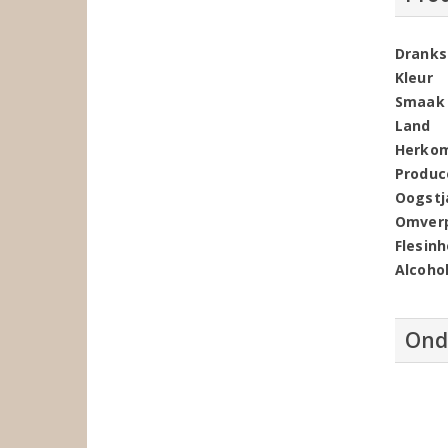
Dranks
Kleur
Smaak
Land
Herko
Produc
Oogstj
Omver
Flesin
Alcoho
Ond