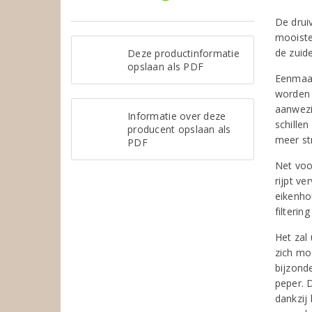
De drui
mooiste
de zuide
Deze productinformatie
opslaan als PDF
Eenmaal
worden 
aanwezi
Informatie over deze
schillen
producent opslaan als
meer st
PDF
Net voo
rijpt v
eikenho
filterin
Het zal
zich mo
bijzond
peper. 
dankzij 