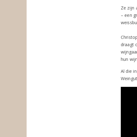
Ze zijn
– een g
weissbu
Christo
draagt 
wijngaa
hun wij
Al die 
Weingut 