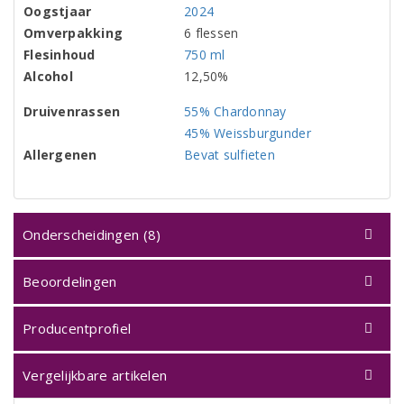
Oogstjaar
2024
Omverpakking
6 flessen
Flesinhoud
750 ml
Alcohol
12,50%
Druivenrassen
55% Chardonnay
45% Weissburgunder
Allergenen
Bevat sulfieten
Onderscheidingen (8)
Beoordelingen
Producentprofiel
Vergelijkbare artikelen