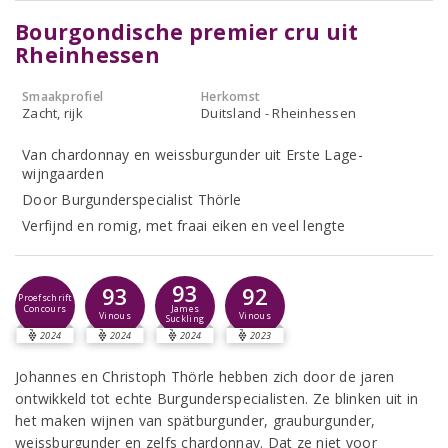
Bourgondische premier cru uit
Rheinhessen
Smaakprofiel
Herkomst
Zacht, rijk
Duitsland - Rheinhessen
Van chardonnay en weissburgunder uit Erste Lage-
wijngaarden
Door Burgunderspecialist Thörle
Verfijnd en romig, met fraai eiken en veel lengte
93
93
92
Proefschrift
Concours
James
Vinous
Vinous
Suckling
2024
2024
2024
2023
Johannes en Christoph Thörle hebben zich door de jaren
ontwikkeld tot echte Burgunderspecialisten. Ze blinken uit in
het maken wijnen van spätburgunder, grauburgunder,
weissburgunder en zelfs chardonnay. Dat ze niet voor