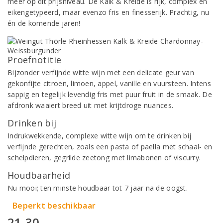
meer op dit prijsniveau. De Kalk & Kreide is rijk, complex en
eikengetypeerd, maar evenzo fris en finesserijk. Prachtig, nu
én de komende jaren!
Proefnotitie
Bijzonder verfijnde witte wijn met een delicate geur van
gekonfijte citroen, limoen, appel, vanille en vuursteen. Intens
sappig en tegelijk levendig fris met puur fruit in de smaak. De
afdronk waaiert breed uit met krijtdroge nuances.
Drinken bij
Indrukwekkende, complexe witte wijn om te drinken bij
verfijnde gerechten, zoals een pasta of paella met schaal- en
schelpdieren, gegrilde zeetong met limabonen of viscurry.
Houdbaarheid
Nu mooi; ten minste houdbaar tot 7 jaar na de oogst.
Beperkt beschikbaar
21,30