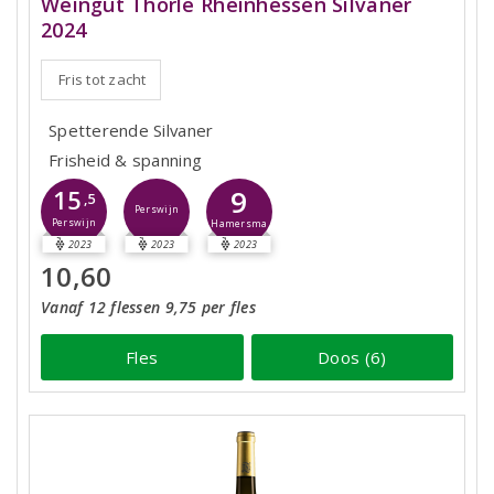
Weingut Thörle Rheinhessen Silvaner
2024
Fris tot zacht
Spetterende Silvaner
Frisheid & spanning
9
15
,5
Perswijn
Perswijn
Hamersma
2023
2023
2023
10,60
Vanaf 12 flessen 9,75 per fles
Fles
Doos (6)