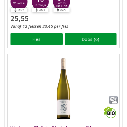
James
WineLife
Perswijn
Suckling
2023
2023
2022
25,55
Vanaf 12 flessen 23,45 per fles
Fles
Doos (6)