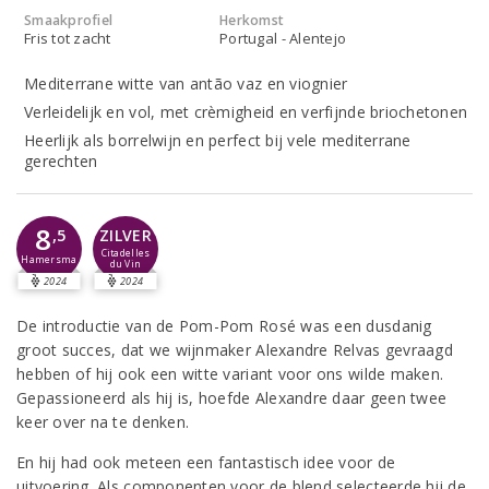
Smaakprofiel
Herkomst
Fris tot zacht
Portugal - Alentejo
Mediterrane witte van antão vaz en viognier
Verleidelijk en vol, met crèmigheid en verfijnde briochetonen
Heerlijk als borrelwijn en perfect bij vele mediterrane
gerechten
8
,5
ZILVER
Citadelles
Hamersma
du Vin
2024
2024
De introductie van de Pom-Pom Rosé was een dusdanig
groot succes, dat we wijnmaker Alexandre Relvas gevraagd
hebben of hij ook een witte variant voor ons wilde maken.
Gepassioneerd als hij is, hoefde Alexandre daar geen twee
keer over na te denken.
En hij had ook meteen een fantastisch idee voor de
uitvoering. Als componenten voor de blend selecteerde hij de