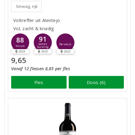
Smeuïg, rijk
Voltreffer uit Alentejo
Vol, zacht & kruidig
91
88
James
Perswijn
Vinum
Suckling
2023
2023
2023
9,65
Vanaf 12 flessen 8,85 per fles
Fles
Doos (6)