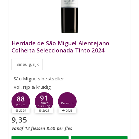
Herdade de São Miguel Alentejano
Colheita Seleccionada Tinto 2024
Smeuïg, rijk
São Miguels bestseller
Vol, rijp & kruidig
91
88
James
Perswijn
Vinum
Suckling
2024
2023
2023
9,35
Vanaf 12 flessen 8,60 per fles