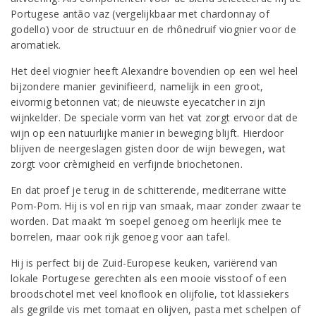
Portugese antão vaz (vergelijkbaar met chardonnay of
godello) voor de structuur en de rhônedruif viognier voor de
aromatiek.
Het deel viognier heeft Alexandre bovendien op een wel heel
bijzondere manier gevinifieerd, namelijk in een groot,
eivormig betonnen vat; de nieuwste eyecatcher in zijn
wijnkelder. De speciale vorm van het vat zorgt ervoor dat de
wijn op een natuurlijke manier in beweging blijft. Hierdoor
blijven de neergeslagen gisten door de wijn bewegen, wat
zorgt voor crèmigheid en verfijnde briochetonen.
En dat proef je terug in de schitterende, mediterrane witte
Pom-Pom. Hij is vol en rijp van smaak, maar zonder zwaar te
worden. Dat maakt ‘m soepel genoeg om heerlijk mee te
borrelen, maar ook rijk genoeg voor aan tafel.
Hij is perfect bij de Zuid-Europese keuken, variërend van
lokale Portugese gerechten als een mooie visstoof of een
broodschotel met veel knoflook en olijfolie, tot klassiekers
als gegrilde vis met tomaat en olijven, pasta met schelpen of