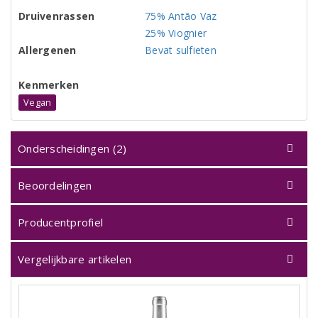
Druivenrassen
75% Antão Vaz
25% Viognier
Allergenen
Bevat sulfieten
Kenmerken
Vegan
Onderscheidingen (2)
Beoordelingen
Producentprofiel
Vergelijkbare artikelen