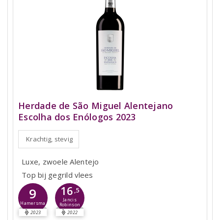
Herdade de São Miguel Alentejano
Escolha dos Enólogos 2023
Krachtig, stevig
Luxe, zwoele Alentejo
Top bij gegrild vlees
16
9
,5
Jancis
Hamersma
Robinson
2023
2022