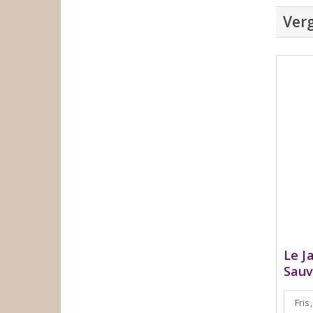
Verg
Le J
Sauv
Fris