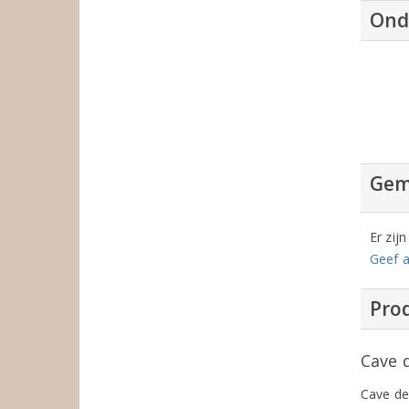
Ond
Gem
Er zij
Geef a
Prod
Cave 
Cave de