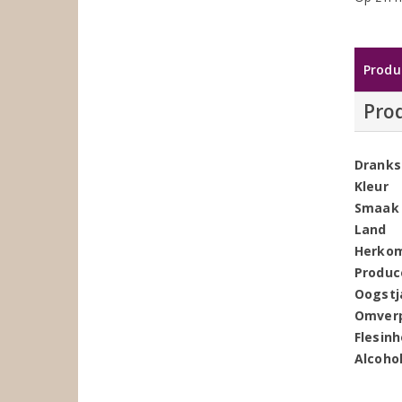
Produ
Pro
Dranks
Kleur
Smaak
Land
Herko
Produc
Oogstj
Omver
Flesin
Alcoho