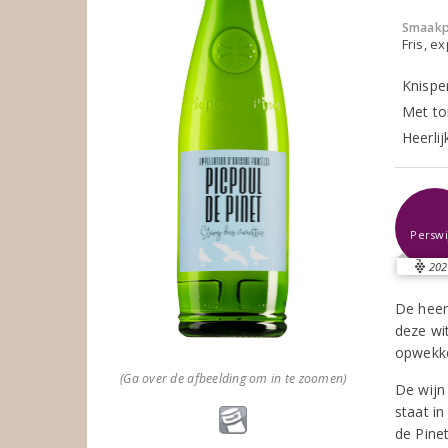
Smaakp
Fris, e
Knispe
Met to
Heerlij
Perswi
202
De heer
deze wit
opwekke
(Ga over de afbeelding om in te zoomen)
De wijn
staat i
de Pine