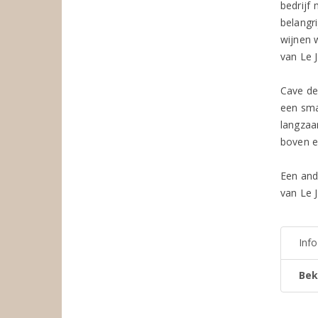
bedrijf
belangri
wijnen 
van Le 
Cave de
een sma
langzaa
boven e
Een and
van Le J
Inf
Bek