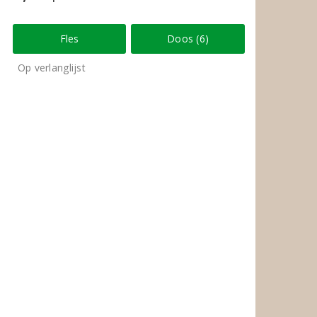
Fles
Doos (6)
Op verlanglijst