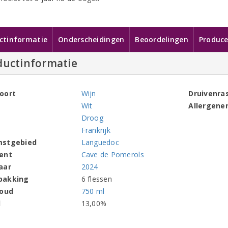
ctinformatie
Onderscheidingen
Beoordelingen
Produce
ductinformatie
oort
Wijn
Druivenra
Wit
Allergene
Droog
Frankrijk
mstgebied
Languedoc
ent
Cave de Pomerols
aar
2024
pakking
6 flessen
houd
750 ml
l
13,00%