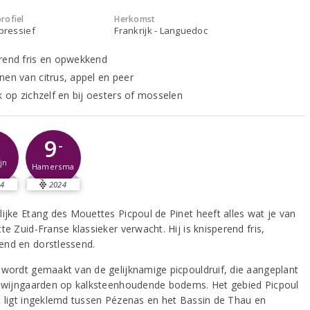
rofiel
Herkomst
xpressief
Frankrijk - Languedoc
rend fris en opwekkend
nen van citrus, appel en peer
k op zichzelf en bij oesters of mosselen
9
-
jn
Hamersma
4
2024
lijke Etang des Mouettes Picpoul de Pinet heeft alles wat je van
te Zuid-Franse klassieker verwacht. Hij is knisperend fris,
nd en dorstlessend.
 wordt gemaakt van de gelijknamige picpouldruif, die aangeplant
n wijngaarden op kalksteenhoudende bodems. Het gebied Picpoul
t ligt ingeklemd tussen Pézenas en het Bassin de Thau en