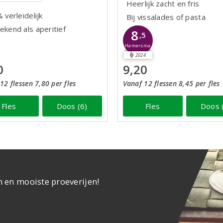
Heerlijk zacht en fris
& verleidelijk
Bij vissalades of pasta
ekend als aperitief
8
,5
Hamersma
2024
0
9,20
12 flessen 7,80 per fles
Vanaf 12 flessen 8,45 per fles
Fles
Doos (6)
Fles
Doos 
n en mooiste proeverijen!