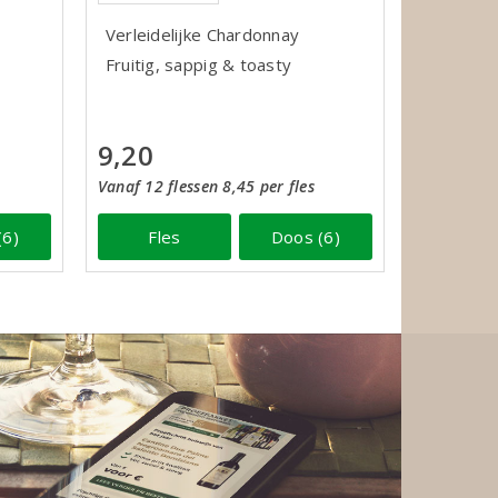
Verleidelijke Chardonnay
Fruitig, sappig & toasty
9,20
Vanaf 12 flessen 8,45 per fles
Fles
Doos (6)
(6)