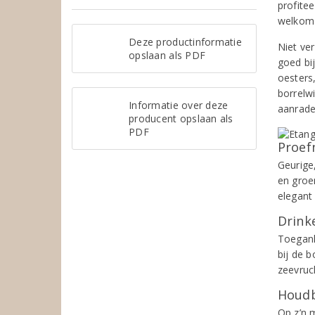
profite
welkom 
Deze productinformatie
Niet ve
opslaan als PDF
goed bi
oesters
borrelwi
Informatie over deze
aanrade
producent opslaan als
PDF
Proef
Geurige
en groe
elegant
Drinke
Toeganke
bij de b
zeevruc
Houdb
Op z’n 