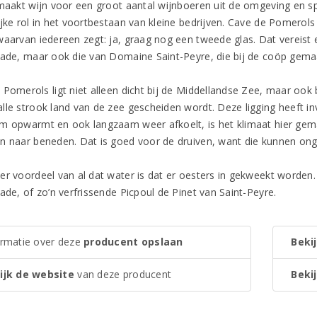
 maakt wijn voor een groot aantal wijnboeren uit de omgeving en s
jke rol in het voortbestaan van kleine bedrijven. Cave de Pomerols i
waarvan iedereen zegt: ja, graag nog een tweede glas. Dat vereist
Jade, maar ook die van Domaine Saint-Peyre, die bij de coöp gemaa
 Pomerols ligt niet alleen dicht bij de Middellandse Zee, maar ook
lle strook land van de zee gescheiden wordt. Deze ligging heeft 
m opwarmt en ook langzaam weer afkoelt, is het klimaat hier gema
n naar beneden. Dat is goed voor de druiven, want die kunnen on
er voordeel van al dat water is dat er oesters in gekweekt worden.
ade, of zo’n verfrissende Picpoul de Pinet van Saint-Peyre.
ormatie over deze
producent opslaan
Bekij
ijk de website
van deze producent
Bekij