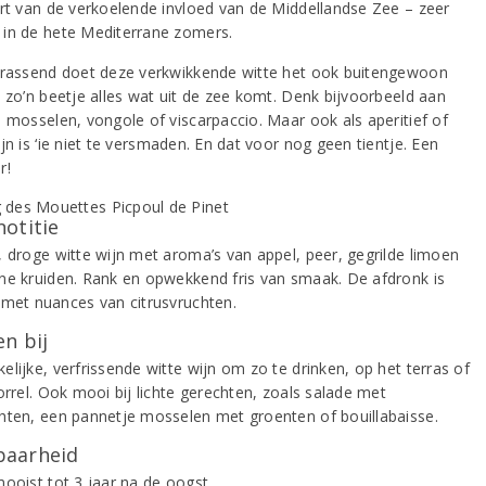
ert van de verkoelende invloed van de Middellandse Zee – zeer
in de hete Mediterrane zomers.
rrassend doet deze verkwikkende witte het ook buitengewoon
j zo’n beetje alles wat uit de zee komt. Denk bijvoorbeeld aan
, mosselen, vongole of viscarpaccio. Maar ook als aperitief of
jn is ‘ie niet te versmaden. En dat voor nog geen tientje. Een
r!
notitie
, droge witte wijn met aroma’s van appel, peer, gegrilde limoen
ne kruiden. Rank en opwekkend fris van smaak. De afdronk is
 met nuances van citrusvruchten.
n bij
lijke, verfrissende witte wijn om zo te drinken, op het terras of
orrel. Ook mooi bij lichte gerechten, zoals salade met
hten, een pannetje mosselen met groenten of bouillabaisse.
aarheid
mooist tot 3 jaar na de oogst.