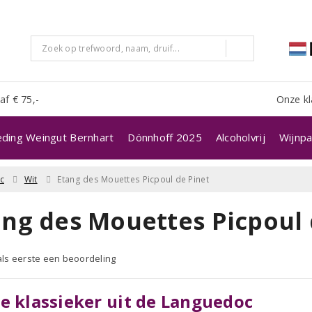
af € 75,-
Onze kl
eding Weingut Bernhart
Dönnhoff 2025
Alcoholvrij
Wijnpa
c
Wit
Etang des Mouettes Picpoul de Pinet
ang des Mouettes Picpoul 
 als eerste een beoordeling
e klassieker uit de Languedoc