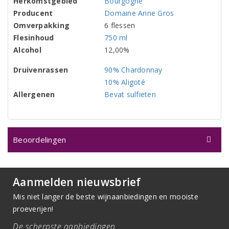
Herkomstgebied
Bourgogne
Producent
Domaine Anne Gros
Omverpakking
6 flessen
Flesinhoud
750 ml
Alcohol
12,00%
Druivenrassen
90% Chardonnay
10% Aligoté
Allergenen
Bevat sulfieten
Beoordelingen
Aanmelden nieuwsbrief
Mis niet langer de beste wijnaanbiedingen en mooiste
proeverijen!
De scherpste aanbiedingen