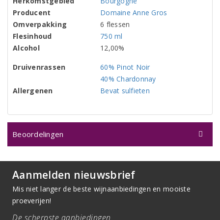
Herkomstgebied
Bourgogne
Producent
Domaine Anne Gros
Omverpakking
6 flessen
Flesinhoud
750 ml
Alcohol
12,00%
Druivenrassen
60% Pinot Noir
40% Chardonnay
Allergenen
Bevat sulfieten
Beoordelingen
Aanmelden nieuwsbrief
Mis niet langer de beste wijnaanbiedingen en mooiste
proeverijen!
De scherpste aanbiedingen