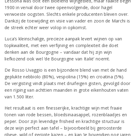
Lessona was ooit een bloeiend wijngebied, maar raakte begin
1900 in verval door twee opeenvolgende, door hagel
verwoeste oogsten. Slechts enkele producenten bleven over.
Dankzij de toewijding en visie van vader en zoon de Marchi is
de streek echter weer volop in opkomst.
Luca’s kleinschalige, precieze aanpak levert wijnen op van
topkwaliteit, met een verfijning en complexiteit die doet
denken aan de Bourgogne – vandaar dat hij zijn wijn
liefkozend ook wel ‘de Bourgogne van Italië’ noemt.
De Rosso Uvaggio is een bijzondere blend van met de hand
geplukte nebbiolo (80%), vespolina (15%) en croatina (5%).
De vergisting vindt plaats met druifeigen gisten, gevolgd door
een rijping van achttien maanden in grote eikenhouten vaten
van 1.500 liter.
Het resultaat is een finesserijke, krachtige wijn met fraaie
tonen van rode bessen, bloedsinaasappel, rozenblaadjes en
peper. Door zijn levendige frisheid en krachtige structuur is
deze wijn perfect aan tafel – bijvoorbeeld bij geroosterde
ribeye, wild of gerijpte kazen – en kan ‘ie bovendien nog jaren