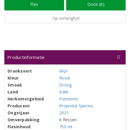
Fles
Doos (6)
Op verlanglijst
Productinformatie
Dranksoort
Wijn
Kleur
Rood
Smaak
Droog
Land
Italië
Herkomstgebied
Piemonte
Producent
Proprietá Sperino
Oogstjaar
2021
Omverpakking
6 flessen
Flesinhoud
750 ml