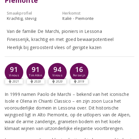
Piemonte
Smaakprofiel
Herkomst
Krachtig, stevig
Italië - Piemonte
Van de familie De Marchi, pioniers in Lessona
Finesserijk, krachtig en met goed bewaarpotentieel
Heerlijk bij geroosterd vlees of gerijpte kazen
91
91
94
16
Vinous
Tim Atkin
Vinous
Perswijn
2021
2020
2020
2019
In 1999 namen Paolo de Marchi – bekend van het iconische
Isole e Olena in Chianti Classico – en zijn zoon Luca het
voorouderlijke domein in Lessona over. Dit historische
wijngoed ligt in Alto Piemonte, op de uitlopers van de Alpen,
waar de arme zanderige, granieten bodem en het koele
klimaat wijnen van uitzonderlijke elegantie voortbrengen.