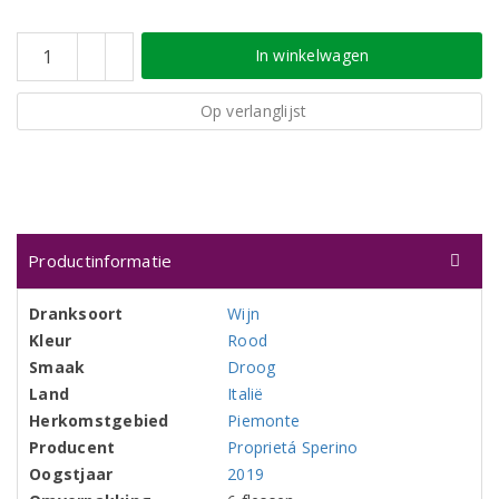
In winkelwagen
Op verlanglijst
Productinformatie
Dranksoort
Wijn
Kleur
Rood
Smaak
Droog
Land
Italië
Herkomstgebied
Piemonte
Producent
Proprietá Sperino
Oogstjaar
2019