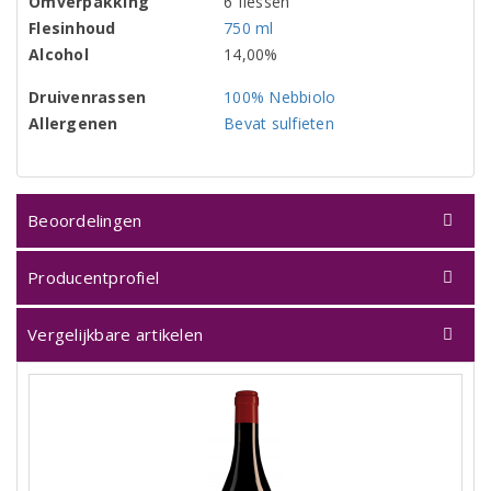
Omverpakking
6 flessen
Flesinhoud
750 ml
Alcohol
14,00%
Druivenrassen
100% Nebbiolo
Allergenen
Bevat sulfieten
Beoordelingen
Producentprofiel
Vergelijkbare artikelen