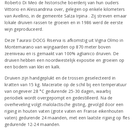
Roberto Di Meo de historische boerderij van hun ouders
Vittorio en Alessandrina over, gelegen op enkele kilometers
van Avellino, in de gemeente Salza Irpina . Zij streven ernaar
lokale druiven rassen te groeien en in 1986 werd de eerste
wijn geproduceerd.
Deze Taurasi DOCG Riserva is afkomstig uit Vigna Olmo in
Montemarano van wijngaarden op 870 meter boven
zeeniveau en is gemaakt van 100% aglianico druiven. De
druiven hebben een noordwestelijk expositie en groeien op
een bodem van klei en kalk.
Druiven zijn handgeplukt en de trossen geselecteerd in
kratten van 15 kg. Maceratie op de schil bij een temperatuur
van ongeveer 28 °C gedurende 25-30 dagen, waarbij
periodiek wordt overgepompt en gedestilleerd. Na de
overheveling volgt malolactische gisting, gevolgd door een
rijping in houten vaten (grote vaten en Franse eikenhouten
vaten) gedurende 24 maanden, met een laatste rijping op fles
gedurende 12-24 maanden.