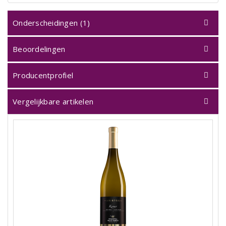
Onderscheidingen (1)
Beoordelingen
Producentprofiel
Vergelijkbare artikelen