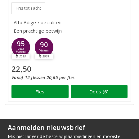
Fris tot zacht
Alto Adige-specialiteit
Een prachtige eetwijn
95
90
Luca
Vinum
Maroni
2025
2024
22,50
Vanaf 12 flessen 20,65 per fles
Fles
Doos (6)
Aanmelden nieuwsbrief
Mis niet langer de beste wijnaanbiedingen en mooiste