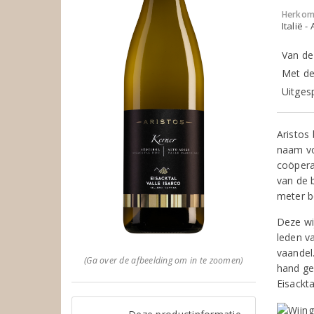
Herkom
Italië -
Van de 
Met de
Uitges
Aristos
naam vo
coöpera
van de 
meter b
Deze wi
leden va
vaandel
(Ga over de afbeelding om in te zoomen)
hand geo
Eisackta