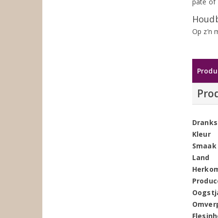
paté of
Houdb
Op z’n 
Produ
Pro
Dranks
Kleur
Smaak
Land
Herko
Produc
Oogstj
Omver
Flesin