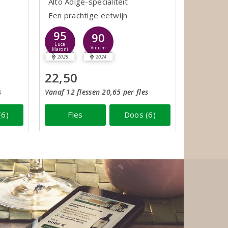
Alto Adige-specialiteit
Een prachtige eetwijn
95
90
Luca
Vinum
Maroni
2025
2024
22,50
s
Vanaf 12 flessen 20,65 per fles
(6)
Fles
Doos (6)