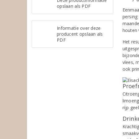
Deze productinformatie
opslaan als PDF
Eenmaal
persing 
maanden 
Informatie over deze
houten 
producent opslaan als
PDF
Het resu
uitgesp
bijzond
vlees, 
ook prim
Proef
Citroen
limoeng
rijp gee
Drinke
Krachti
smaakvol