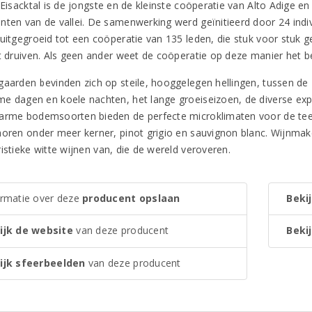
i Eisacktal is de jongste en de kleinste coöperatie van Alto Adige 
nten van de vallei. De samenwerking werd geïnitieerd door 24 indivi
 uitgegroeid tot een coöperatie van 135 leden, die stuk voor stuk 
it druiven. Als geen ander weet de coöperatie op deze manier het be
gaarden bevinden zich op steile, hooggelegen hellingen, tussen de
e dagen en koele nachten, het lange groeiseizoen, de diverse expo
arme bodemsoorten bieden de perfecte microklimaten voor de teelt 
horen onder meer kerner, pinot grigio en sauvignon blanc. Wijnmak
istieke witte wijnen van, die de wereld veroveren.
ormatie over deze
producent opslaan
Bekij
ijk de website
van deze producent
Bekij
ijk sfeerbeelden
van deze producent