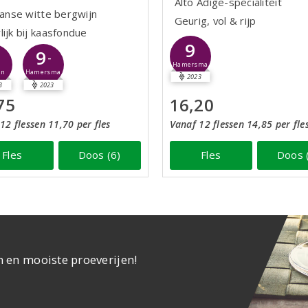
Alto Adige-specialiteit
aanse witte bergwijn
Geurig, vol & rijp
ijk bij kaasfondue
9
9
5
-
Hamersma
Hamersma
jn
2023
3
2023
75
16,20
12 flessen 11,70 per fles
Vanaf 12 flessen 14,85 per fle
Fles
Doos (6)
Fles
Doos 
n en mooiste proeverijen!