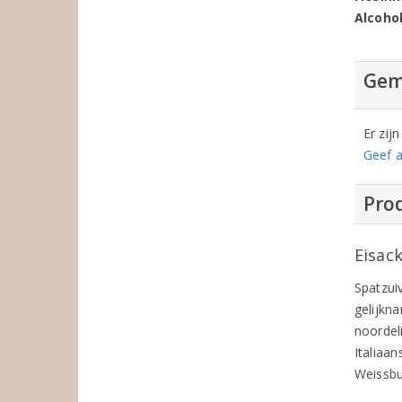
Alcoho
Gem
Er zij
Geef a
Prod
Eisack
Spatzuiv
gelijkna
noordeli
Italiaan
Weissb