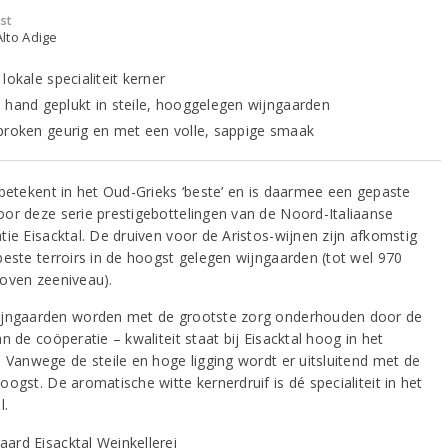
st
 Alto Adige
lokale specialiteit kerner
 hand geplukt in steile, hooggelegen wijngaarden
proken geurig en met een volle, sappige smaak
 betekent in het Oud-Grieks ‘beste’ en is daarmee een gepaste
or deze serie prestigebottelingen van de Noord-Italiaanse
tie Eisacktal. De druiven voor de Aristos-wijnen zijn afkomstig
beste terroirs in de hoogst gelegen wijngaarden (tot wel 970
oven zeeniveau).
jngaarden worden met de grootste zorg onderhouden door de
n de coöperatie – kwaliteit staat bij Eisacktal hoog in het
. Vanwege de steile en hoge ligging wordt er uitsluitend met de
ogst. De aromatische witte kernerdruif is dé specialiteit in het
l.