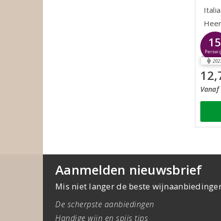
Itali
Heerl
1
Perswi
202
12,
Vanaf 
Aanmelden nieuwsbrief
Mis niet langer de beste wijnaanbiedinge
De scherpste aanbiedingen
Handige wijn en spijs tips