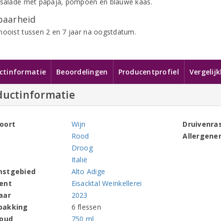
 salade met papaja, pompoen en blauwe kaas.
aarheid
mooist tussen 2 en 7 jaar na oogstdatum.
ctinformatie
Beoordelingen
Producentprofiel
Vergelij
ductinformatie
oort
Wijn
Druivenra
Rood
Allergene
Droog
Italië
mstgebied
Alto Adige
ent
Eisacktal Weinkellerei
aar
2023
pakking
6 flessen
houd
750 ml