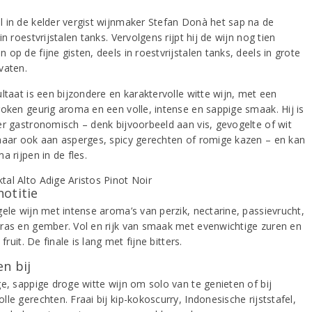
 in de kelder vergist wijnmaker Stefan Donà het sap na de
in roestvrijstalen tanks. Vervolgens rijpt hij de wijn nog tien
op de fijne gisten, deels in roestvrijstalen tanks, deels in grote
vaten.
ltaat is een bijzondere en karaktervolle witte wijn, met een
roken geurig aroma en een volle, intense en sappige smaak. Hij is
er gastronomisch – denk bijvoorbeeld aan vis, gevogelte of wit
maar ook aan asperges, spicy gerechten of romige kazen – en kan
a rijpen in de fles.
notitie
gele wijn met intense aroma’s van perzik, nectarine, passievrucht,
ras en gember. Vol en rijk van smaak met evenwichtige zuren en
l fruit. De finale is lang met fijne bitters.
n bij
ge, sappige droge witte wijn om solo van te genieten of bij
le gerechten. Fraai bij kip-kokoscurry, Indonesische rijststafel,