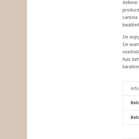
Kellere
produce
cantina
kwalite
De wijn
De warm
voedsel
huis be
karakter
Inf
Bek
Bek