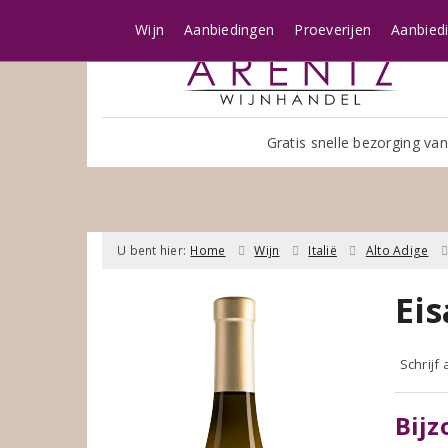
Wijn
Aanbiedingen
Proeverijen
Aanbied
Gratis snelle bezorging van
U bent hier:
Home
Wijn
Italië
Alto Adige
Eis
Schrijf
Bijz