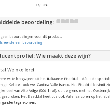
l
14,00%
iddelde beoordeling:
n geen beoordelingen voor dit product,
ls eerste een beoordeling
ucentprofiel: Wie maakt deze wijn?
tal Weinkellerei
ere witte bergwijnen uit het Italiaanse Eisacktal – dát is de speciali
mige Kellerei, ook wel Cantina Valle Isarco. Het Eisacktal bevindt z
jke deel van Alto Adige (Süd-Tirol), op de grens met het Oostenrijk
s gesproken. Het Eisacktal heet dus ook Valle Isarco en op het label
urgunder tegenkomen.