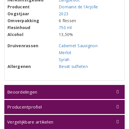
Producent
Domaine de l'Arjolle
Oogstjaar
2023
Omverpakking
6 flessen
Flesinhoud
750 ml
Alcohol
13,50%
Druivenrassen
Cabernet Sauvignon
Merlot
Syrah
Allergenen
Bevat sulfieten
Beoordelingen
Producentprofiel
Vergelijkbare artikelen