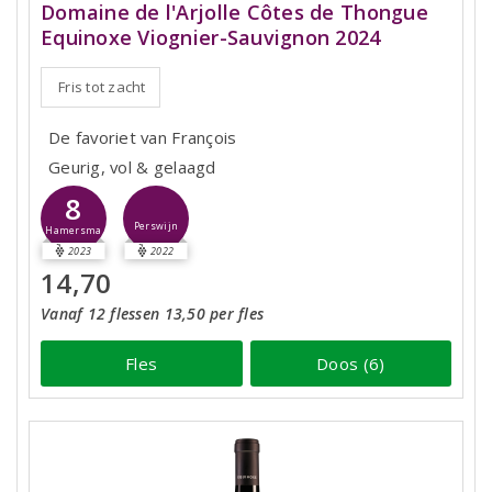
Domaine de l'Arjolle Côtes de Thongue
Equinoxe Viognier-Sauvignon 2024
Fris tot zacht
De favoriet van François
Geurig, vol & gelaagd
8
Perswijn
Hamersma
2023
2022
14,70
Vanaf 12 flessen 13,50 per fles
Fles
Doos (6)