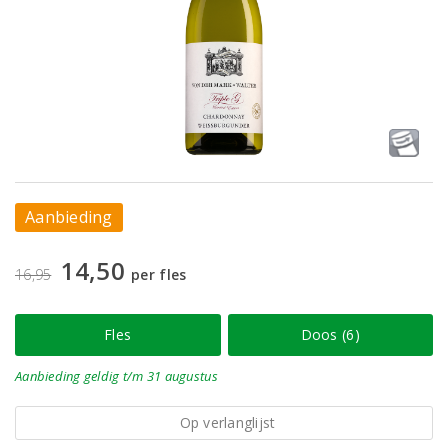
Aanbieding
14,50
16,95
per fles
Fles
Doos (6)
Aanbieding
geldig
t/m 31 augustus
Op verlanglijst