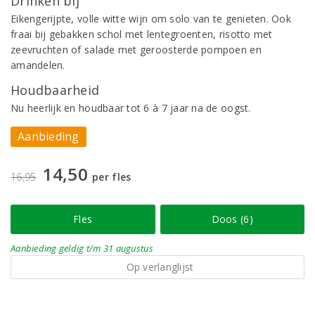
Drinken bij
Eikengerijpte, volle witte wijn om solo van te genieten. Ook
fraai bij gebakken schol met lentegroenten, risotto met
zeevruchten of salade met geroosterde pompoen en
amandelen.
Houdbaarheid
Nu heerlijk en houdbaar tot 6 à 7 jaar na de oogst.
Aanbieding
14,50
16,95
per fles
Fles
Doos (6)
Aanbieding
geldig
t/m 31 augustus
Op verlanglijst