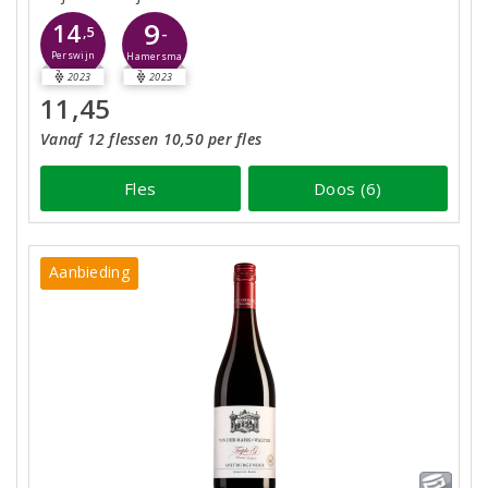
9
14
-
,5
Perswijn
Hamersma
2023
2023
11,45
Vanaf 12 flessen 10,50 per fles
Fles
Doos (6)
Aanbieding