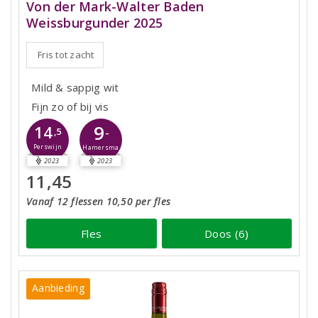
Von der Mark-Walter Baden
Weissburgunder 2025
Fris tot zacht
Mild & sappig wit
Fijn zo of bij vis
9
14
-
,5
Perswijn
Hamersma
2023
2023
11,45
Vanaf 12 flessen 10,50 per fles
Fles
Doos (6)
Aanbieding