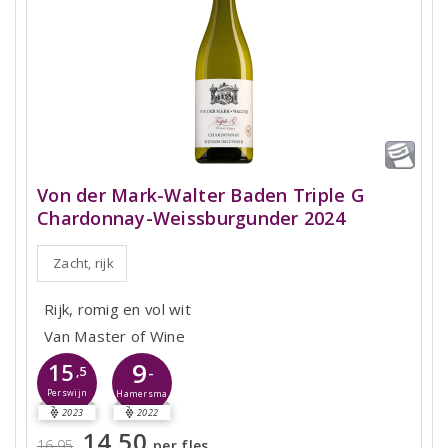
Von der Mark-Walter Baden Triple G
Chardonnay-Weissburgunder 2024
Zacht, rijk
Rijk, romig en vol wit
Van Master of Wine
9
15
-
,5
Perswijn
Hamersma
2023
2022
14,50
16,95
per fles