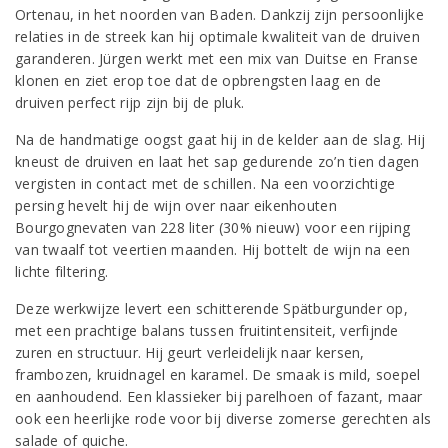
Ortenau, in het noorden van Baden. Dankzij zijn persoonlijke
relaties in de streek kan hij optimale kwaliteit van de druiven
garanderen. Jürgen werkt met een mix van Duitse en Franse
klonen en ziet erop toe dat de opbrengsten laag en de
druiven perfect rijp zijn bij de pluk.
Na de handmatige oogst gaat hij in de kelder aan de slag. Hij
kneust de druiven en laat het sap gedurende zo’n tien dagen
vergisten in contact met de schillen. Na een voorzichtige
persing hevelt hij de wijn over naar eikenhouten
Bourgognevaten van 228 liter (30% nieuw) voor een rijping
van twaalf tot veertien maanden. Hij bottelt de wijn na een
lichte filtering.
Deze werkwijze levert een schitterende Spätburgunder op,
met een prachtige balans tussen fruitintensiteit, verfijnde
zuren en structuur. Hij geurt verleidelijk naar kersen,
frambozen, kruidnagel en karamel. De smaak is mild, soepel
en aanhoudend. Een klassieker bij parelhoen of fazant, maar
ook een heerlijke rode voor bij diverse zomerse gerechten als
salade of quiche.