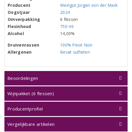
Producent
Weingut Jürgen von der Mark
Oogstjaar
2024
Omverpakking
6 flessen
Flesinhoud
750 ml
Alcohol
14,00%
Druivenrassen
100% Pinot Noir
Allergenen
Bevat sulfieten
Beoordelingen
Wijnpakket (6 flessen)
Producentprofiel
Vergelijkbare artikelen