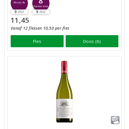
8
WineLife
Hamersma
2022
2022
11,45
Vanaf 12 flessen 10,50 per fles
Fles
Doos (6)