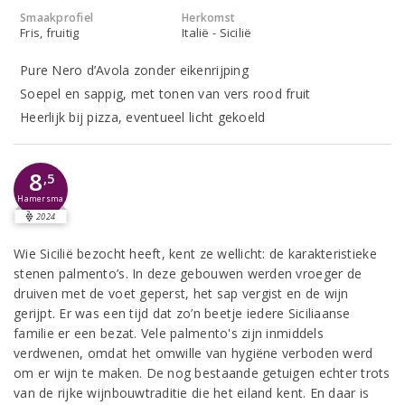
Smaakprofiel
Herkomst
Fris, fruitig
Italië - Sicilië
Pure Nero d’Avola zonder eikenrijping
Soepel en sappig, met tonen van vers rood fruit
Heerlijk bij pizza, eventueel licht gekoeld
8
,5
Hamersma
2024
Wie Sicilië bezocht heeft, kent ze wellicht: de karakteristieke
stenen palmento’s. In deze gebouwen werden vroeger de
druiven met de voet geperst, het sap vergist en de wijn
gerijpt. Er was een tijd dat zo’n beetje iedere Siciliaanse
familie er een bezat. Vele palmento's zijn inmiddels
verdwenen, omdat het omwille van hygiëne verboden werd
om er wijn te maken. De nog bestaande getuigen echter trots
van de rijke wijnbouwtraditie die het eiland kent. En daar is