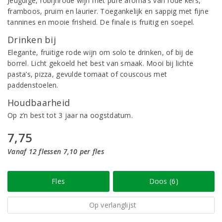
Jeugdige, robijnrode wijn met pure aroma’s van rode kers,
framboos, pruim en laurier. Toegankelijk en sappig met fijne
tannines en mooie frisheid. De finale is fruitig en soepel.
Drinken bij
Elegante, fruitige rode wijn om solo te drinken, of bij de
borrel. Licht gekoeld het best van smaak. Mooi bij lichte
pasta’s, pizza, gevulde tomaat of couscous met
paddenstoelen.
Houdbaarheid
Op z’n best tot 3 jaar na oogstdatum.
7,75
Vanaf 12 flessen 7,10 per fles
Fles
Doos (6)
Op verlanglijst