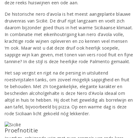
deze reeks huiswijnen een ode aan.
De historische nero d’avola is het meest aangeplante blauwe
druivenras van Sicilië. De druif rijpt langzaam en voelt zich
daarom bijzonder goed thuis in het warme Siciliaanse klimaat.
In combinatie met eikenhoutrijping kan nero d’avola volle,
krachtige rode wijnen opleveren en zo kennen veel mensen
‘m ook. Maar wist u dat deze druif ook heerlijk soepele,
sappige wijn kan geven, met tonen van vers rood fruit en fijne
tannine? In die stijl is deze heerlijke rode Palmento gemaakt.
Het sap vergist en rijpt na de persing in uitsluitend
roestvrijstalen tanks, om zoveel mogelijk sappigheid en fruit
te behouden. Met z’n toegankelijke, elegante karakter en
bescheiden alcoholgehalte is deze Nero d’Avola ideaal om
altijd in huis te hebben. Hij doet het geweldig als borrelwijn en
aan tafel, bijvoorbeeld bij pizza. Op een warme dag is deze
rode Siciliaan licht gekoeld nóg lekkerder.
Proefnotitie