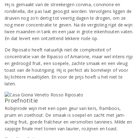
Hij is gemaakt van de streekeigen corvina, corvinone en
rondinella, die pas laat geoogst worden. Vervolgens liggen de
druiven nog zo’n dertig tot veertig dagen te drogen, om ze
nog meer concentratie te geven. Na de vergisting rijpt de wijn
twee maanden in tank en een jaar in grote eikenhouten vaten.
En dat levert een ontzettend lekkere rode op.
De Riposato heeft natuurlijk niet de complexiteit of
concentratie van de Ripasso of Amarone, maar wel intens rijp
en gedroogd fruit, een soepele, zachte smaak en een vleug
toast van de houtrijping. Hij is perfect als borrelwijn of voor
bij lichtere maaltijden. En voor de prijs hoeft u het niet te
laten.
Proefnotitie
Robijnrode wijn met een open geur van kers, framboos,
pruim en zoethout. De smaak is soepel en zacht met jam-
achtig fruit, goede fraîcheur en versmolten tannines. Milde en
sappige finale met tonen van laurier, rozijnen en toast.