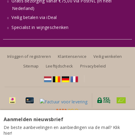
Gratis bezorging vanaf €75,00 via PostNL (in heel
Nederland)
Veilig betalen via iDeal
Specialist in wijngeschenken
Inloggen of registreren
Klantenservice
Veilig winkelen
Sitemap
Leeftijdscheck
Privacybeleid
Aanmelden nieuwsbrief
Alle prijzen zijn inclusief BTW, exclusief eventuele verzendkosten.
Casa Giona Veneto Rosso Riposato 2022
De beste aanbevelingen en aanbiedingen via de mail? Klik
hier!