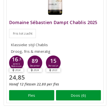
Domaine Sébastien Dampt Chablis 2025
Fris tot zacht
Klassieke stijl Chablis
Droog, fris & mineralig
16
,5
89
15
Jancis
Decanter
Perswijn
Robinson
2024
2024
2023
24,85
Vanaf 12 flessen 22,80 per fles
Fles
Doos (6)