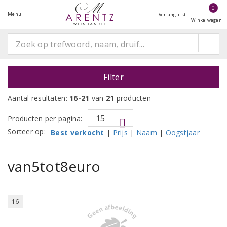
0
Menu
Verlanglijst
Winkelwagen
Filter
Aantal resultaten:
16-21
van
21
producten
Producten per pagina:
Sorteer op:
Best verkocht
|
Prijs
|
Naam
|
Oogstjaar
van5tot8euro
16