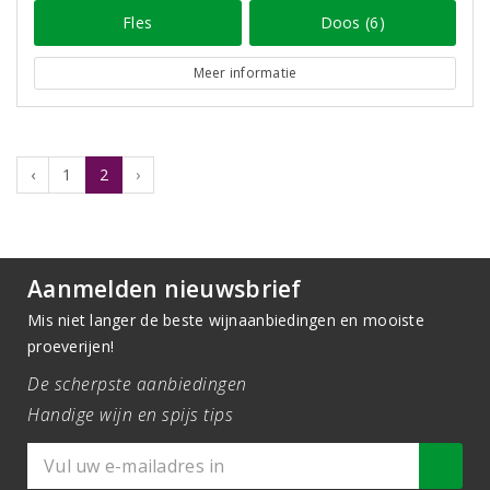
Fles
Doos (6)
Meer informatie
‹
1
2
›
Aanmelden nieuwsbrief
Mis niet langer de beste wijnaanbiedingen en mooiste
proeverijen!
De scherpste aanbiedingen
Handige wijn en spijs tips