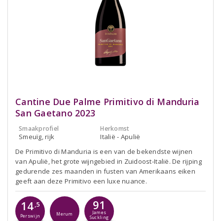
Cantine Due Palme Primitivo di Manduria
San Gaetano 2023
Smaakprofiel
Herkomst
Smeuïg, rijk
Italië - Apulië
De Primitivo di Manduria is een van de bekendste wijnen
van Apulië, het grote wijngebied in Zuidoost-Italië. De rijping
gedurende zes maanden in fusten van Amerikaans eiken
geeft aan deze Primitivo een luxe nuance.
91
14
,5
James
Merum
Perswijn
Suckling