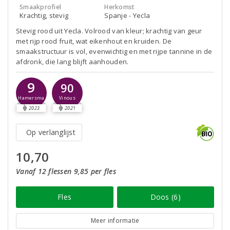
Smaakprofiel
Herkomst
Krachtig, stevig
Spanje - Yecla
Stevig rood uit Yecla. Volrood van kleur; krachtig van geur
met rijp rood fruit, wat eikenhout en kruiden. De
smaakstructuur is vol, evenwichtig en met rijpe tannine in de
afdronk, die lang blijft aanhouden.
9
90
Hamersma
Vinous
2023
2021
Op verlanglijst
10,70
Vanaf 12 flessen 9,85 per fles
Fles
Doos (6)
Meer informatie