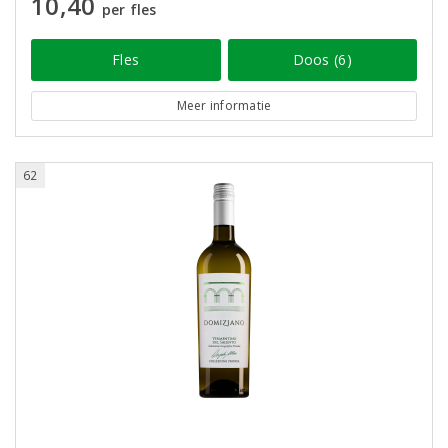
10,40
per fles
Fles
Doos (6)
Meer informatie
62