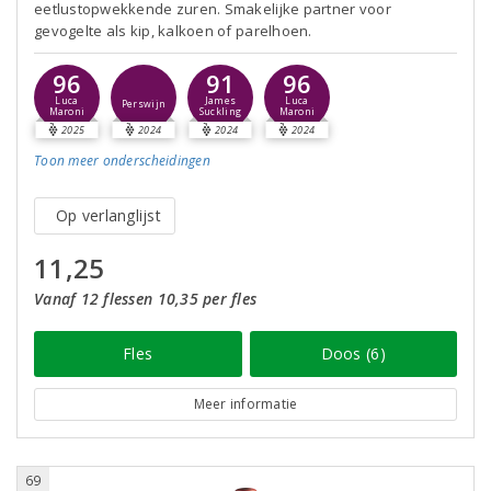
eetlustopwekkende zuren. Smakelijke partner voor
gevogelte als kip, kalkoen of parelhoen.
96
91
96
Luca
James
Luca
Perswijn
Maroni
Suckling
Maroni
2025
2024
2024
2024
Toon meer
onderscheidingen
Op verlanglijst
11,25
Vanaf 12 flessen 10,35 per fles
Fles
Doos (6)
Meer informatie
69