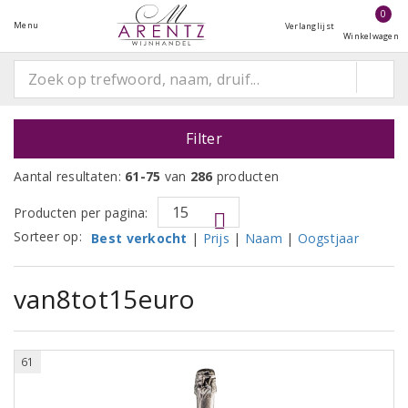
0
Menu
Verlanglijst
Winkelwagen
Filter
Aantal resultaten:
61-75
van
286
producten
Producten per pagina:
Sorteer op:
Best verkocht
|
Prijs
|
Naam
|
Oogstjaar
van8tot15euro
61