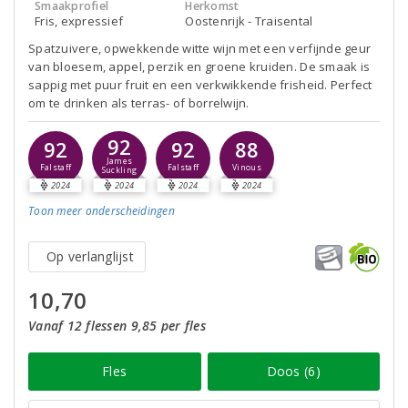
Smaakprofiel
Herkomst
Fris, expressief
Oostenrijk - Traisental
Spatzuivere, opwekkende witte wijn met een verfijnde geur
van bloesem, appel, perzik en groene kruiden. De smaak is
sappig met puur fruit en een verkwikkende frisheid. Perfect
om te drinken als terras- of borrelwijn.
92
92
92
88
James
Falstaff
Falstaff
Vinous
Suckling
2024
2024
2024
2024
Toon meer
onderscheidingen
Op verlanglijst
10,70
Vanaf 12 flessen 9,85 per fles
Fles
Doos (6)