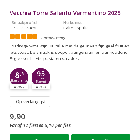
Vecchia Torre Salento Vermentino 2025
Smaakprofiel
Herkomst
Fris tot zacht
Italië - Apulië
(1 beoordeling)
Frisdroge witte wijn uit Italië met de geur van fijn geel fruit en
iets toast. De smaak is soepel, aangenaam en aanhoudend.
Erg lekker bij vis, pasta en salades.
95
8
,5
Luca
Hamersma
Maroni
2025
2023
Op verlanglijst
9,90
Vanaf 12 flessen 9,10 per fles