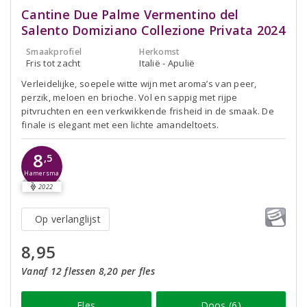
Cantine Due Palme Vermentino del
Salento Domiziano Collezione Privata 2024
Smaakprofiel
Herkomst
Fris tot zacht
Italië - Apulië
Verleidelijke, soepele witte wijn met aroma’s van peer,
perzik, meloen en brioche. Vol en sappig met rijpe
pitvruchten en een verkwikkende frisheid in de smaak. De
finale is elegant met een lichte amandeltoets.
8
,5
Hamersma
2022
Op verlanglijst
8,95
Vanaf 12 flessen 8,20 per fles
Fles
Doos (6)