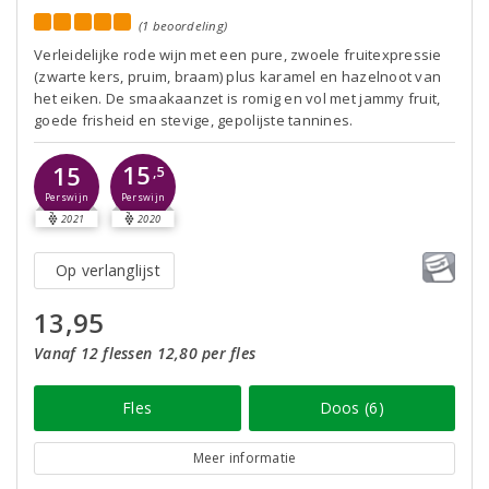
(1 beoordeling)
Verleidelijke rode wijn met een pure, zwoele fruitexpressie
(zwarte kers, pruim, braam) plus karamel en hazelnoot van
het eiken. De smaakaanzet is romig en vol met jammy fruit,
goede frisheid en stevige, gepolijste tannines.
15
15
,5
Perswijn
Perswijn
2021
2020
Op verlanglijst
13,95
Vanaf 12 flessen 12,80 per fles
Fles
Doos (6)
Meer informatie