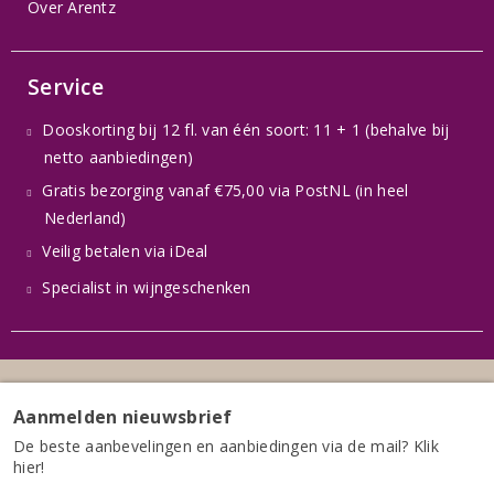
Over Arentz
Service
Dooskorting bij 12 fl. van één soort: 11 + 1 (behalve bij
netto aanbiedingen)
Gratis bezorging vanaf €75,00 via PostNL (in heel
Nederland)
Veilig betalen via iDeal
Specialist in wijngeschenken
Inloggen of registreren
Klantenservice
Veilig winkelen
Aanmelden nieuwsbrief
Sitemap
Leeftijdscheck
Privacybeleid
De beste aanbevelingen en aanbiedingen via de mail? Klik
hier!