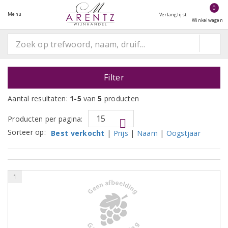
0
Menu
Verlanglijst
Winkelwagen
Filter
Aantal resultaten:
1-5
van
5
producten
Producten per pagina:
Sorteer op:
Best verkocht
|
Prijs
|
Naam
|
Oogstjaar
1