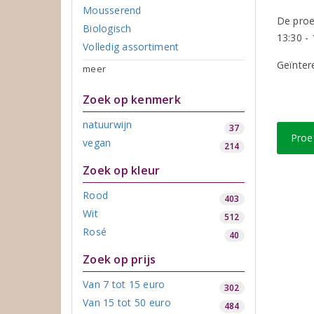
Mousserend
De proev
Biologisch
13:30 - 
Volledig assortiment
Geïntere
meer
Zoek op kenmerk
natuurwijn
37
Proef
vegan
214
Zoek op kleur
Rood
403
Wit
512
Rosé
40
Zoek op prijs
Van 7 tot 15 euro
302
Van 15 tot 50 euro
484