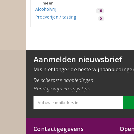
meer
Alcoholvrij
16
Proeverijen / tasting
5
Aanmelden nieuwsbrief
Mis niet langer de beste wijnaanbiedinge
De scherpste aanbiedingen
Handige wijn en spijs tips
Contactgegevens
Open