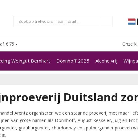
af € 75,-
Onze kl
eding Weingut Bernhart
Dönnhoff 2025
Alcoholvrij
Wijnpa
jnproeverij Duitsland zo
nhandel Arentz organiseren we een staande proeverij met maar liefs
ijnen van grote namen als Dönnhoff, August Kesseler, Jülg en Fritz 
rgunder, grauburgunder, chardonnay en spätburgunder proeven waa
t is.