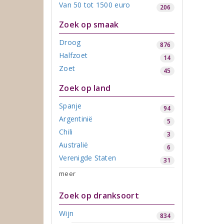
Van 50 tot 1500 euro
206
Zoek op smaak
Droog
876
Halfzoet
14
Zoet
45
Zoek op land
Spanje
94
Argentinië
5
Chili
3
Australië
6
Verenigde Staten
31
meer
Zoek op dranksoort
Wijn
834