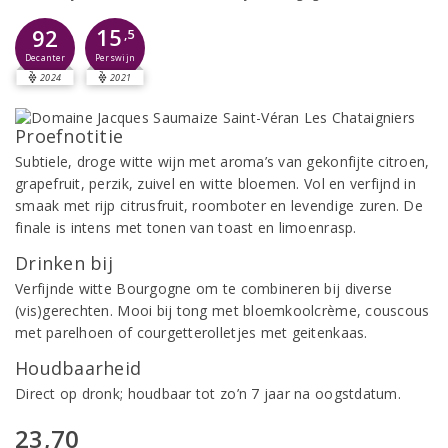
15
92
,5
Perswijn
Decanter
2024
2021
Proefnotitie
Subtiele, droge witte wijn met aroma’s van gekonfijte citroen,
grapefruit, perzik, zuivel en witte bloemen. Vol en verfijnd in
smaak met rijp citrusfruit, roomboter en levendige zuren. De
finale is intens met tonen van toast en limoenrasp.
Drinken bij
Verfijnde witte Bourgogne om te combineren bij diverse
(vis)gerechten. Mooi bij tong met bloemkoolcrème, couscous
met parelhoen of courgetterolletjes met geitenkaas.
Houdbaarheid
Direct op dronk; houdbaar tot zo’n 7 jaar na oogstdatum.
23,70