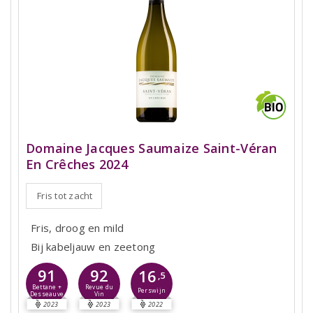
Domaine Jacques Saumaize Saint-Véran
En Crêches 2024
Fris tot zacht
Fris, droog en mild
Bij kabeljauw en zeetong
91
92
16
,5
Bettane +
Revue du
Perswijn
Desseauve
Vin
2023
2023
2022