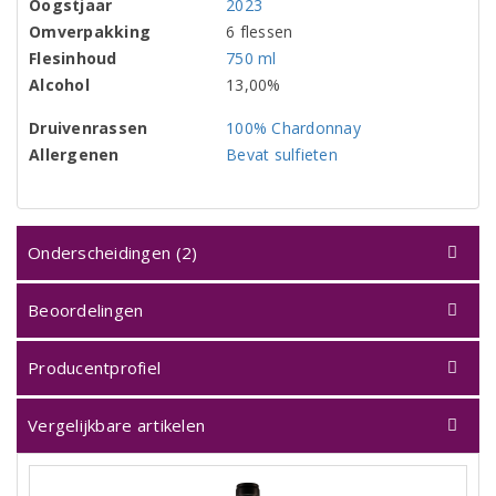
Oogstjaar
2023
Omverpakking
6 flessen
Flesinhoud
750 ml
Alcohol
13,00%
Druivenrassen
100% Chardonnay
Allergenen
Bevat sulfieten
Onderscheidingen (2)
Beoordelingen
Producentprofiel
Vergelijkbare artikelen