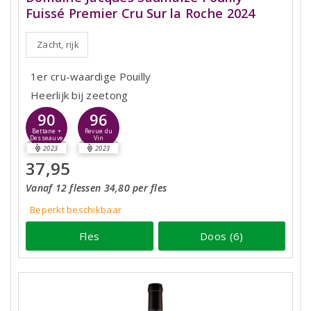
Fuissé Premier Cru Sur la Roche 2024
Zacht, rijk
1er cru-waardige Pouilly
Heerlijk bij zeetong
90
96
Bettane +
Revue du
Desseauve
Vin
2023
2023
37,95
Vanaf 12 flessen 34,80 per fles
Beperkt beschikbaar
Fles
Doos (6)