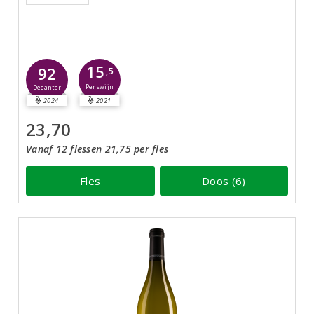
15
92
,5
Perswijn
Decanter
2024
2021
23,70
Vanaf 12 flessen 21,75 per fles
Fles
Doos (6)