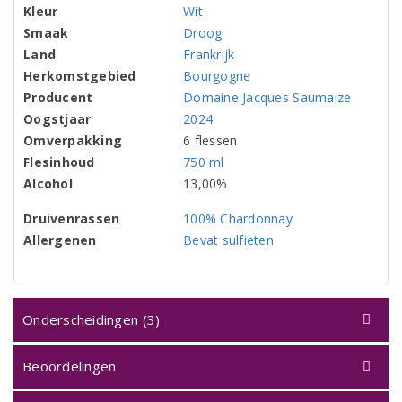
Kleur
Wit
Smaak
Droog
Land
Frankrijk
Herkomstgebied
Bourgogne
Producent
Domaine Jacques Saumaize
Oogstjaar
2024
Omverpakking
6 flessen
Flesinhoud
750 ml
Alcohol
13,00%
Druivenrassen
100% Chardonnay
Allergenen
Bevat sulfieten
Onderscheidingen (3)
Beoordelingen