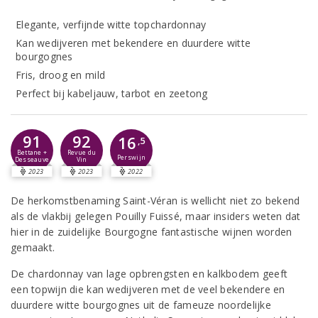
Elegante, verfijnde witte topchardonnay
Kan wedijveren met bekendere en duurdere witte
bourgognes
Fris, droog en mild
Perfect bij kabeljauw, tarbot en zeetong
91
92
16
,5
Bettane +
Revue du
Perswijn
Desseauve
Vin
2023
2023
2022
De herkomstbenaming Saint-Véran is wellicht niet zo bekend
als de vlakbij gelegen Pouilly Fuissé, maar insiders weten dat
hier in de zuidelijke Bourgogne fantastische wijnen worden
gemaakt.
De chardonnay van lage opbrengsten en kalkbodem geeft
een topwijn die kan wedijveren met de veel bekendere en
duurdere witte bourgognes uit de fameuze noordelijke