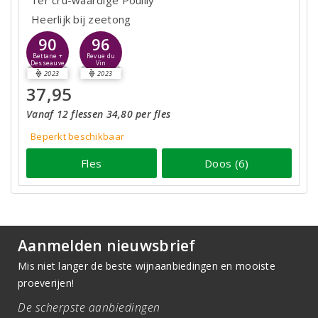
1er cru-waardige Pouilly
Heerlijk bij zeetong
90
96
Bettane +
Revue du
Desseauve
Vin
2023
2023
37,95
Vanaf 12 flessen 34,80 per fles
Beperkt beschikbaar
Fles
Doos (6)
Aanmelden nieuwsbrief
Mis niet langer de beste wijnaanbiedingen en mooiste
proeverijen!
De scherpste aanbiedingen