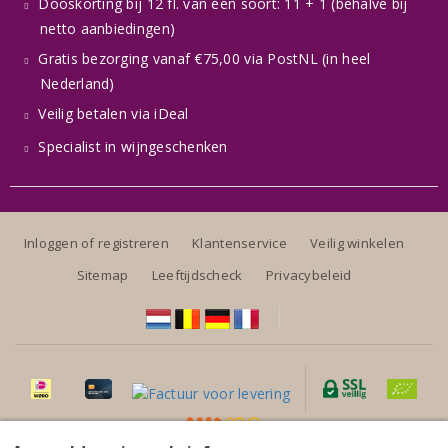
Dooskorting bij 12 fl. van één soort: 11 + 1 (behalve bij
netto aanbiedingen)
Gratis bezorging vanaf €75,00 via PostNL (in heel
Nederland)
Veilig betalen via iDeal
Specialist in wijngeschenken
Inloggen of registreren
Klantenservice
Veilig winkelen
Sitemap
Leeftijdscheck
Privacybeleid