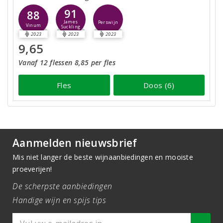
91
88
James
Perswijn
Vinum
Suckling
2023
2023
2023
9,65
Vanaf 12 flessen 8,85 per fles
Fles
Doos (6)
Aanmelden nieuwsbrief
Mis niet langer de beste wijnaanbiedingen en mooiste
proeverijen!
De scherpste aanbiedingen
Handige wijn en spijs tips