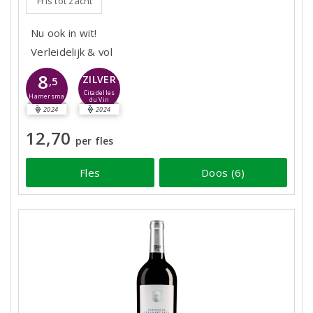
Fris tot zacht
Nu ook in wit!
Verleidelijk & vol
8
ZILVER
,5
Citadelles
Hamersma
du Vin
2024
2024
12,70
per fles
Fles
Doos (6)