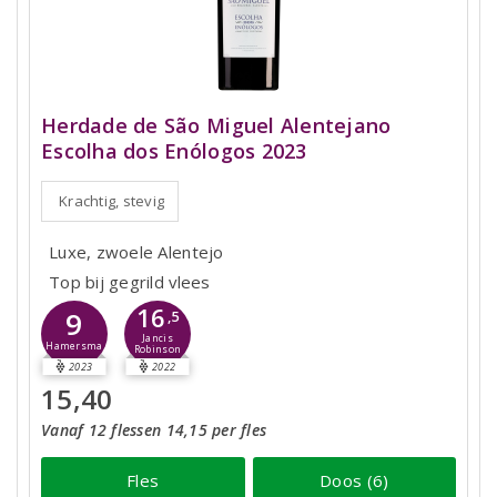
Herdade de São Miguel Alentejano
Escolha dos Enólogos 2023
Krachtig, stevig
Luxe, zwoele Alentejo
Top bij gegrild vlees
16
9
,5
Jancis
Hamersma
Robinson
2023
2022
15,40
Vanaf 12 flessen 14,15 per fles
Fles
Doos (6)