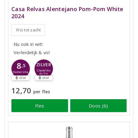
Casa Relvas Alentejano Pom-Pom White
2024
Fris tot zacht
Nu ook in wit!
Verleidelijk & vol
8
ZILVER
,5
Citadelles
Hamersma
du Vin
2024
2024
12,70
per fles
Fles
Doos (6)