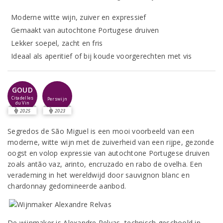
Moderne witte wijn, zuiver en expressief
Gemaakt van autochtone Portugese druiven
Lekker soepel, zacht en fris
Ideaal als aperitief of bij koude voorgerechten met vis
GOUD
Citadelles
Perswijn
du Vin
2025
2023
Segredos de São Miguel is een mooi voorbeeld van een
moderne, witte wijn met de zuiverheid van een rijpe, gezonde
oogst en volop expressie van autochtone Portugese druiven
zoals antão vaz, arinto, encruzado en rabo de ovelha. Een
verademing in het wereldwijd door sauvignon blanc en
chardonnay gedomineerde aanbod.
De wijnmaker is Alexandre Relvas, technisch geschoold in