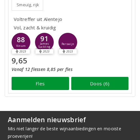
Smeuïg, rijk
Voltreffer uit Alentejo
Vol, zacht & kruidig
91
88
James
Perswijn
Vinum
Suckling
2023
2023
2023
9,65
Vanaf 12 flessen 8,85 per fles
Fles
Doos (6)
Aanmelden nieuwsbrief
Mis niet langer de beste wijnaanbiedingen en mooiste
proeverijen!