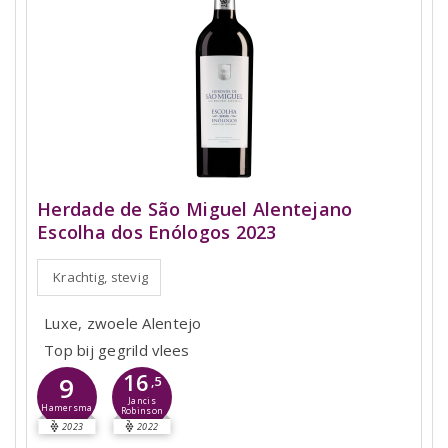
Herdade de São Miguel Alentejano
Escolha dos Enólogos 2023
Krachtig, stevig
Luxe, zwoele Alentejo
Top bij gegrild vlees
16
9
,5
Jancis
Hamersma
Robinson
2023
2022