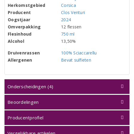
Herkomstgebied
Corsica
Producent
Clos Venturi
Oogstjaar
2024
Omverpakking
12 flessen
Flesinhoud
750 ml
Alcohol
13,50%
Druivenrassen
100% Sciaccarellu
Allergenen
Bevat sulfieten
Onderscheidingen (4)
Beoordelingen
Producentprofiel
Vergelijkbare artikelen