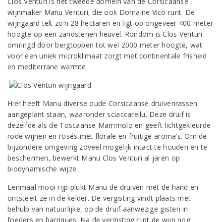
Clos Venturi is het tweede domein van de Corsicaanse
wijnmaker Manu Venturi, die ook Domaine Vico runt. De
wijngaard telt zo’n 28 hectaren en ligt op ongeveer 400 meter
hoogte op een zandstenen heuvel. Rondom is Clos Venturi
omringd door bergtoppen tot wel 2000 meter hoogte, wat
voor een uniek microklimaat zorgt met continentale frisheid
en mediterrane warmte.
Hier heeft Manu diverse oude Corsicaanse druivenrassen
aangeplant staan, waaronder sciaccarellu. Deze druif is
dezelfde als de Toscaanse Mammolo en geeft lichtgekleurde
rode wijnen en rosés met florale en fruitige aroma’s. Om de
bijzondere omgeving zoveel mogelijk intact te houden en te
beschermen, bewerkt Manu Clos Venturi al jaren op
biodynamische wijze.
Eenmaal mooi rijp plukt Manu de druiven met de hand en
ontsteelt ze in de kelder. De vergisting vindt plaats met
behulp van natuurlijke, op de druif aanwezige gisten in
foeders en barriques. Na de vergisting rijpt de wijn nog