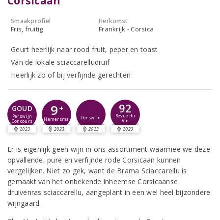
Corsicaan
Smaakprofiel
Herkomst
Fris, fruitig
Frankrijk - Corsica
Geurt heerlijk naar rood fruit, peper en toast
Van de lokale sciaccarelludruif
Heerlijk zo of bij verfijnde gerechten
92
9
+
GOUD
Revue du
Perswijn
Perswijn
Hamersma
Vin
Concours
2023
2023
2023
2023
Er is eigenlijk geen wijn in ons assortiment waarmee we deze
opvallende, pure en verfijnde rode Corsicaan kunnen
vergelijken. Niet zo gek, want de Brama Sciaccarellu is
gemaakt van het onbekende inheemse Corsicaanse
druivenras sciaccarellu, aangeplant in een wel heel bijzondere
wijngaard.