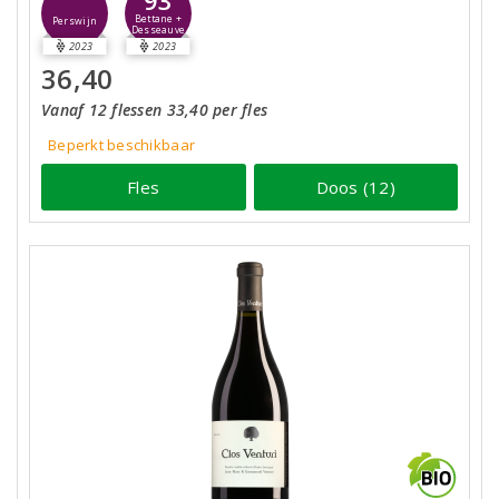
93
Bettane +
Perswijn
Desseauve
2023
2023
36,40
Vanaf 12 flessen 33,40 per fles
Beperkt beschikbaar
Fles
Doos (12)