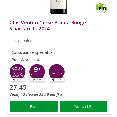
Clos Venturi Corse Brama Rouge
Sciaccarellu 2024
Fris, fruitig
Corsicaanse specialiteit
Puur & verfijnd
9
GOUD
+
Perswijn
Perswijn
Hamersma
Concours
2023
2023
2023
27,45
Vanaf 12 flessen 25,20 per fles
Fles
Doos (12)