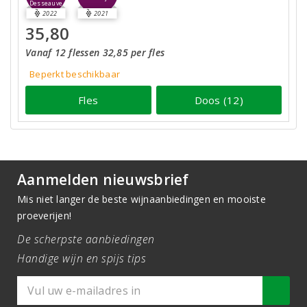
Desseauve
2022
2021
35,80
Vanaf 12 flessen 32,85 per fles
Beperkt beschikbaar
Fles
Doos (12)
Aanmelden nieuwsbrief
Mis niet langer de beste wijnaanbiedingen en mooiste
proeverijen!
De scherpste aanbiedingen
Handige wijn en spijs tips