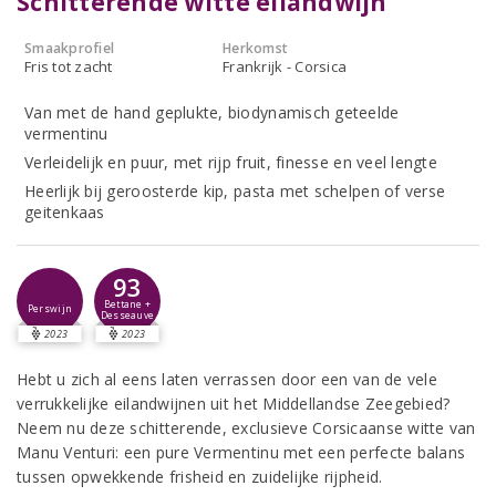
Schitterende witte eilandwijn
Smaakprofiel
Herkomst
Fris tot zacht
Frankrijk - Corsica
Van met de hand geplukte, biodynamisch geteelde
vermentinu
Verleidelijk en puur, met rijp fruit, finesse en veel lengte
Heerlijk bij geroosterde kip, pasta met schelpen of verse
geitenkaas
93
Bettane +
Perswijn
Desseauve
2023
2023
Hebt u zich al eens laten verrassen door een van de vele
verrukkelijke eilandwijnen uit het Middellandse Zeegebied?
Neem nu deze schitterende, exclusieve Corsicaanse witte van
Manu Venturi: een pure Vermentinu met een perfecte balans
tussen opwekkende frisheid en zuidelijke rijpheid.