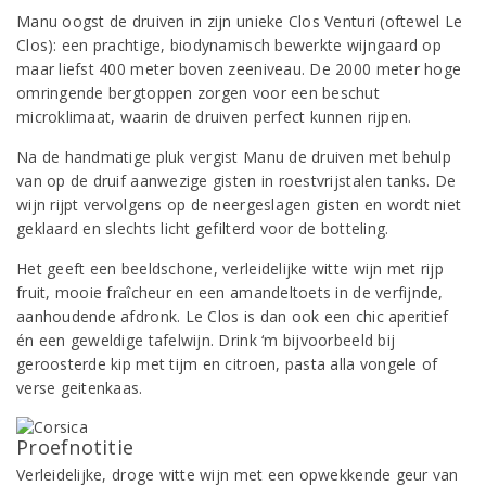
Manu oogst de druiven in zijn unieke Clos Venturi (oftewel Le
Clos): een prachtige, biodynamisch bewerkte wijngaard op
maar liefst 400 meter boven zeeniveau. De 2000 meter hoge
omringende bergtoppen zorgen voor een beschut
microklimaat, waarin de druiven perfect kunnen rijpen.
Na de handmatige pluk vergist Manu de druiven met behulp
van op de druif aanwezige gisten in roestvrijstalen tanks. De
wijn rijpt vervolgens op de neergeslagen gisten en wordt niet
geklaard en slechts licht gefilterd voor de botteling.
Het geeft een beeldschone, verleidelijke witte wijn met rijp
fruit, mooie fraîcheur en een amandeltoets in de verfijnde,
aanhoudende afdronk. Le Clos is dan ook een chic aperitief
én een geweldige tafelwijn. Drink ‘m bijvoorbeeld bij
geroosterde kip met tijm en citroen, pasta alla vongele of
verse geitenkaas.
Proefnotitie
Verleidelijke, droge witte wijn met een opwekkende geur van