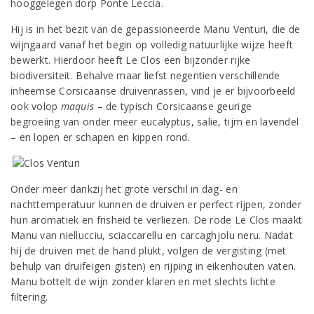
hooggelegen dorp Ponte Leccia.
Hij is in het bezit van de gepassioneerde Manu Venturi, die de
wijngaard vanaf het begin op volledig natuurlijke wijze heeft
bewerkt. Hierdoor heeft Le Clos een bijzonder rijke
biodiversiteit. Behalve maar liefst negentien verschillende
inheemse Corsicaanse druivenrassen, vind je er bijvoorbeeld
ook volop
maquis
– de typisch Corsicaanse geurige
begroeiing van onder meer eucalyptus, salie, tijm en lavendel
– en lopen er schapen en kippen rond.
Onder meer dankzij het grote verschil in dag- en
nachttemperatuur kunnen de druiven er perfect rijpen, zonder
hun aromatiek en frisheid te verliezen. De rode Le Clos maakt
Manu van niellucciu, sciaccarellu en carcaghjolu neru. Nadat
hij de druiven met de hand plukt, volgen de vergisting (met
behulp van druifeigen gisten) en rijping in eikenhouten vaten.
Manu bottelt de wijn zonder klaren en met slechts lichte
filtering.