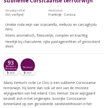
Sublieme Corsicaanse terroirwijn
Smaakprofiel
Herkomst
Vol, verfijnd
Frankrijk - Corsica
Unieke rode wijn van sciacarellu, nielluciu en carcaghjolu
neru
Intens aromatisch, finesserijk, complex en krachtig
Heerlijk bij charcuterie, rijke pastagerechten of geroosterd
vlees
93
Bettane +
Perswijn
Desseauve
2022
2021
Manu Venturi’s rode Le Clos is een sublieme Corsicaanse
terroirwijn. Hij komt dan ook uit een van de mooiste
wijngaarden van het eiland: Clos Venturi. Deze wijngaard
bevindt zich in het ongerepte, bosrijke Corsicaanse
binnenland op een geïsoleerde zandsteenheuvel in het