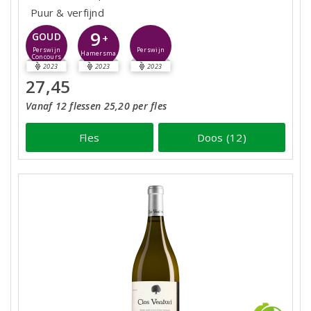
Puur & verfijnd
9
GOUD
+
Perswijn
Perswijn
Hamersma
Concours
2023
2023
2023
27,45
Vanaf 12 flessen 25,20 per fles
Fles
Doos (12)