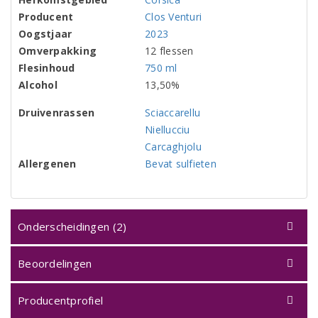
Producent
Clos Venturi
Oogstjaar
2023
Omverpakking
12 flessen
Flesinhoud
750 ml
Alcohol
13,50%
Druivenrassen
Sciaccarellu
Niellucciu
Carcaghjolu
Allergenen
Bevat sulfieten
Onderscheidingen (2)
Beoordelingen
Producentprofiel