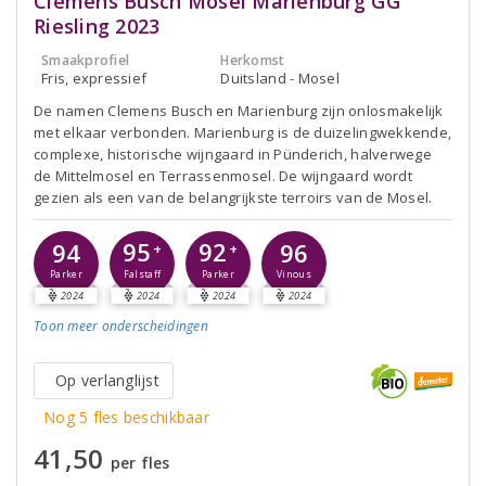
Clemens Busch Mosel Marienburg GG
Riesling 2023
Smaakprofiel
Herkomst
Fris, expressief
Duitsland - Mosel
De namen Clemens Busch en Marienburg zijn onlosmakelijk
met elkaar verbonden. Marienburg is de duizelingwekkende,
complexe, historische wijngaard in Pünderich, halverwege
de Mittelmosel en Terrassenmosel. De wijngaard wordt
gezien als een van de belangrijkste terroirs van de Mosel.
95
92
94
96
+
+
Falstaff
Parker
Parker
Vinous
2024
2024
2024
2024
Toon meer
onderscheidingen
Op verlanglijst
Nog 5 fles beschikbaar
41,50
per fles