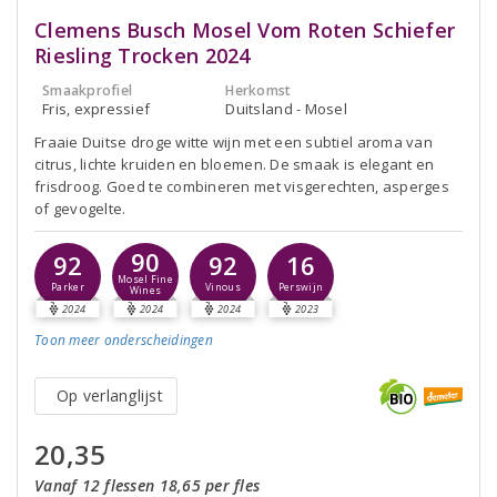
Clemens Busch Mosel Vom Roten Schiefer
Riesling Trocken 2024
Smaakprofiel
Herkomst
Fris, expressief
Duitsland - Mosel
Fraaie Duitse droge witte wijn met een subtiel aroma van
citrus, lichte kruiden en bloemen. De smaak is elegant en
frisdroog. Goed te combineren met visgerechten, asperges
of gevogelte.
90
92
92
16
Mosel Fine
Parker
Vinous
Perswijn
Wines
2024
2024
2024
2023
Toon meer
onderscheidingen
Op verlanglijst
20,35
Vanaf 12 flessen 18,65 per fles