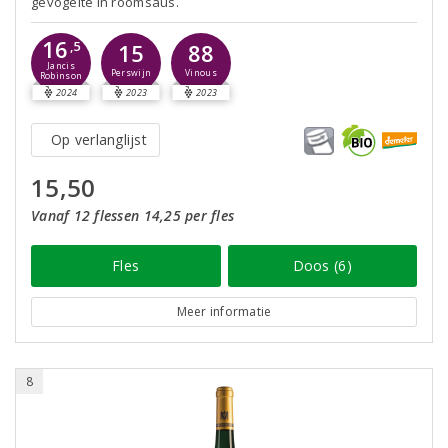
gevogelte in roomsaus.
16
,5
15
88
Jancis
Perswijn
Vinous
Robinson
2024
2023
2023
Op verlanglijst
15,50
Vanaf 12 flessen 14,25 per fles
Fles
Doos (6)
Meer informatie
8