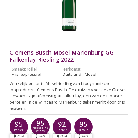
Clemens Busch Mosel Marienburg GG
Falkenlay Riesling 2022
Smaakprofiel
Herkomst
Fris, expressief
Duitsland - Mosel
Werkelijk briljante Moselriesling van biodynamische
topproducent Clemens Busch. De druiven voor deze Großes
Gewächs zijn afkomstig uit Falkenlay, een van de mooiste
percelen in de wijngaard Marienburg gekenmerkt door grijs
leisteen.
95
95
92
95
Mosel Fine
Parker
Parker
Vinous
Wines
2024
2024
2024
2024