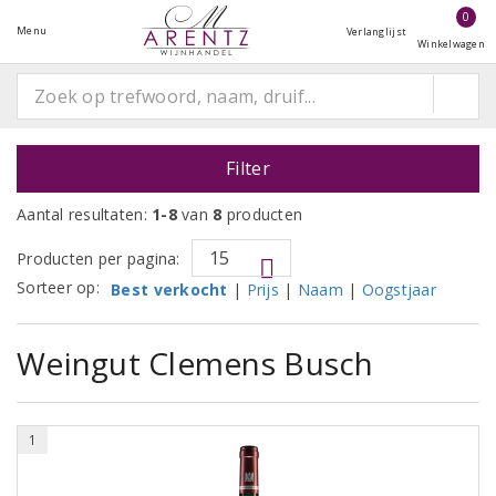
0
Menu
Verlanglijst
Winkelwagen
Filter
Aantal resultaten:
1-8
van
8
producten
Producten per pagina:
Sorteer op:
Best verkocht
|
Prijs
|
Naam
|
Oogstjaar
Weingut Clemens Busch
1