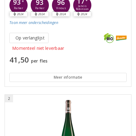
17
93
93
96
+
+
Jancis
Parker
Parker
Vinous
Robinson
2024
2024
2024
2024
Toon meer
onderscheidingen
Op verlanglijst
Momenteel niet leverbaar
41,50
per fles
Meer informatie
2