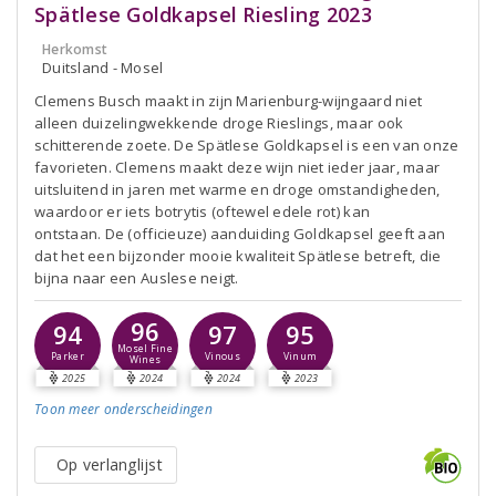
Spätlese Goldkapsel Riesling 2023
Herkomst
Duitsland - Mosel
Clemens Busch maakt in zijn Marienburg-wijngaard niet
alleen duizelingwekkende droge Rieslings, maar ook
schitterende zoete. De Spätlese Goldkapsel is een van onze
favorieten. Clemens maakt deze wijn niet ieder jaar, maar
uitsluitend in jaren met warme en droge omstandigheden,
waardoor er iets botrytis (oftewel edele rot) kan
ontstaan. De (officieuze) aanduiding Goldkapsel geeft aan
dat het een bijzonder mooie kwaliteit Spätlese betreft, die
bijna naar een Auslese neigt.
96
94
97
95
Mosel Fine
Parker
Vinous
Vinum
Wines
2025
2024
2024
2023
Toon meer
onderscheidingen
Op verlanglijst