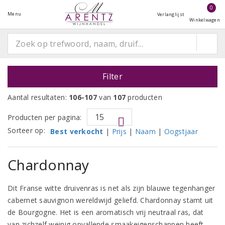
0
Menu
Verlanglijst
Winkelwagen
Filter
Aantal resultaten:
106-107
van
107
producten
Producten per pagina:
Sorteer op:
Best verkocht
|
Prijs
|
Naam
|
Oogstjaar
Chardonnay
Dit Franse witte druivenras is net als zijn blauwe tegenhanger
cabernet sauvignon wereldwijd geliefd. Chardonnay stamt uit
de Bourgogne. Het is een aromatisch vrij neutraal ras, dat
van zichzelf weinig opvallende smaakeigenschappen heeft.