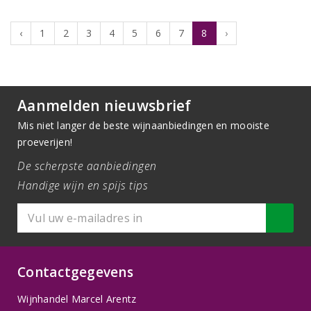
‹
1
2
3
4
5
6
7
8
›
Aanmelden nieuwsbrief
Mis niet langer de beste wijnaanbiedingen en mooiste
proeverijen!
De scherpste aanbiedingen
Handige wijn en spijs tips
Contactgegevens
Wijnhandel Marcel Arentz