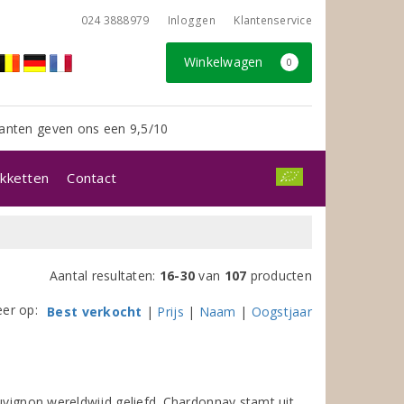
024 3888979
Inloggen
Klantenservice
Winkelwagen
0
anten geven ons een 9,5/10
kketten
Contact
Aantal resultaten:
16-30
van
107
producten
eer op:
Best verkocht
|
Prijs
|
Naam
|
Oogstjaar
auvignon wereldwijd geliefd. Chardonnay stamt uit