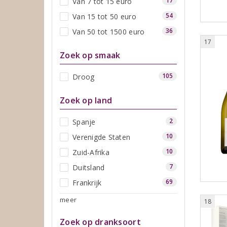
17
Van 7 tot 15 euro
54
Van 15 tot 50 euro
36
Van 50 tot 1500 euro
17
Zoek op smaak
105
Droog
Zoek op land
2
Spanje
10
Verenigde Staten
10
Zuid-Afrika
7
Duitsland
69
Frankrijk
meer
18
Zoek op dranksoort