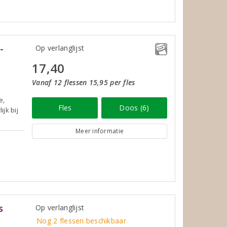
-
Op verlanglijst
17,40
Vanaf 12 flessen 15,95 per fles
e,
Fles
Doos (6)
jk bij
Meer informatie
s
Op verlanglijst
Nog 2 flessen beschikbaar