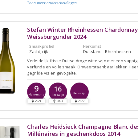
Toon meer
onderscheidingen
Stefan Winter Rheinhessen Chardonnay
Weissburgunder 2024
Smaakprofiel
Herkomst
Zacht, rijk
Duitsland - Rheinhessen
Verleidelijk frisse Duitse droge witte wijn met een sappig
verfijnde en volle smaak. Onweerstaanbaar lekker! Heerli
gegrilde vis en gevogelte.
9
16
Perswijn
Hamersma
Perswijn
2024
2023
2022
Charles Heidsieck Champagne Blanc de
Millénaires in geschenkdoos 2014