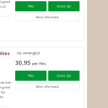
st goed
Fles
Doos (6)
s of
Meer informatie
ôtes
Op verlanglijst
30,95
per fles
Fles
Doos (6)
maak met
Meer informatie
lang met
 bij
rde