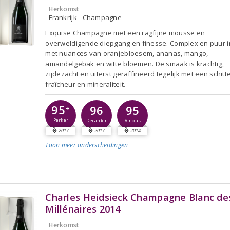
Herkomst
Frankrijk - Champagne
Exquise Champagne met een ragfijne mousse en
overweldigende diepgang en finesse. Complex en puur i
met nuances van oranjebloesem, ananas, mango,
amandelgebak en witte bloemen. De smaak is krachtig,
zijdezacht en uiterst geraffineerd tegelijk met een schit
fraîcheur en mineraliteit.
95
96
95
+
Parker
Decanter
Vinous
2017
2017
2014
Toon meer
onderscheidingen
Charles Heidsieck Champagne Blanc de
Millénaires 2014
Herkomst