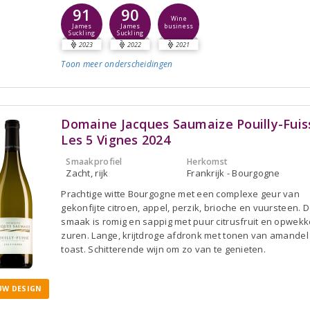
91
90
Wine
business
James
James
Suckling
Suckling
2023
2022
2021
Toon meer
onderscheidingen
Domaine Jacques Saumaize Pouilly-Fuis
Les 5 Vignes 2024
Smaakprofiel
Herkomst
Zacht, rijk
Frankrijk - Bourgogne
Prachtige witte Bourgogne met een complexe geur van
gekonfijte citroen, appel, perzik, brioche en vuursteen. 
smaak is romig en sappig met puur citrusfruit en opwek
zuren. Lange, krijtdroge afdronk met tonen van amandel
toast. Schitterende wijn om zo van te genieten.
UW DESIGN