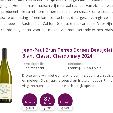
gogne. Het is een aromatisch vrij neutraal ras, dat van zichzelf 
e producent alle ruimte om ermee te spelen en smaakcomplexiteit t
tische omzetting of een lang contact met de afgestorven gistcellen
ne appel; in Australië en Californië is dat eerder ananas. Door zij
s chardonnay ideaal voor het maken van mousserende wijnen zoals 
Jean-Paul Brun Terres Dorées Beaujolai
Blanc Classic Chardonnay 2024
Smaakprofiel
Herkomst
Fris tot zacht
Frankrijk - Beaujolais
Droge witte wijn met een aroma van fris geel fruit, zoals
en meloen. De smaak is soepel en fris aromatisch. Prima 
visgerechten, maar is ook een heerlijk aperitief.
87
Perswijn
Perswijn
Parker
2023
2022
2022