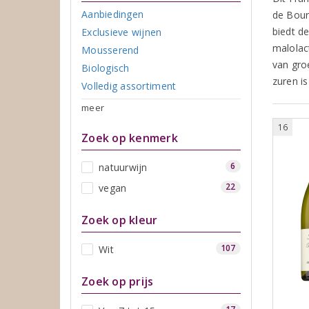
Aanbiedingen
de Bour
biedt d
Exclusieve wijnen
malolac
Mousserend
van groe
Biologisch
zuren i
Volledig assortiment
meer
16
Zoek op kenmerk
6
natuurwijn
22
vegan
Zoek op kleur
107
Wit
Zoek op prijs