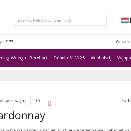
af € 75,-
Onze kl
eding Weingut Bernhart
Dönnhoff 2025
Alcoholvrij
Wijnpa
en per pagina:
Sort
ardonnay
nse witte druivenras is net als zijn blauwe tegenhanger cabernet s