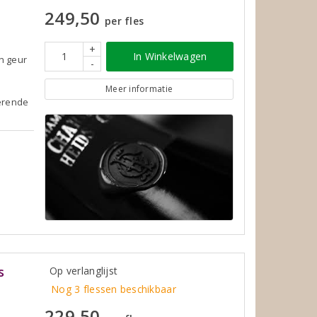
249,50
per fles
+
In Winkelwagen
n geur
-
Meer informatie
terende
s
Op verlanglijst
Nog 3 flessen beschikbaar
229,50