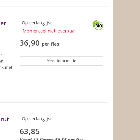
ier
Op verlanglijst
Momenteel niet leverbaar
36,90
per fles
ur
en
Meer informatie
onk met
rut
Op verlanglijst
63,85
Vanaf 12 flessen 58,55 per fles