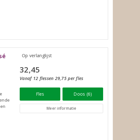
sé
Op verlanglijst
32,45
Vanaf 12 flessen 29,75 per fles
De
Fles
Doos (6)
kende
 en
Meer informatie