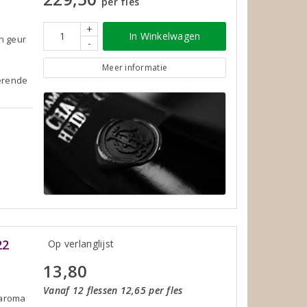
per fles
+
In Winkelwagen
n geur
-
Meer informatie
terende
22
Op verlanglijst
13,80
Vanaf 12 flessen 12,65 per fles
d aroma