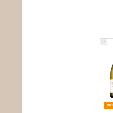
22
NIE