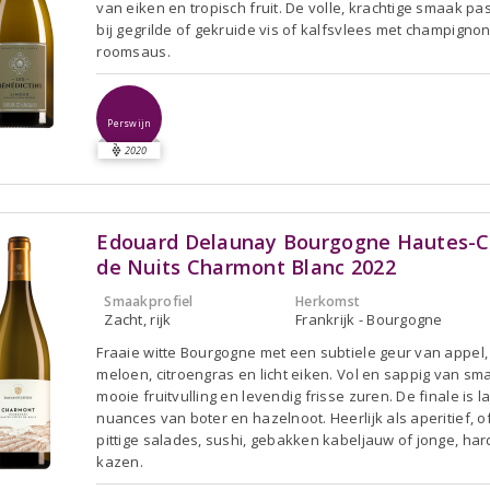
van eiken en tropisch fruit. De volle, krachtige smaak pa
bij gegrilde of gekruide vis of kalfsvlees met champignon
roomsaus.
Perswijn
2020
Edouard Delaunay Bourgogne Hautes-C
de Nuits Charmont Blanc 2022
Smaakprofiel
Herkomst
Zacht, rijk
Frankrijk - Bourgogne
Fraaie witte Bourgogne met een subtiele geur van appel,
meloen, citroengras en licht eiken. Vol en sappig van s
mooie fruitvulling en levendig frisse zuren. De finale is 
nuances van boter en hazelnoot. Heerlijk als aperitief, of
pittige salades, sushi, gebakken kabeljauw of jonge, ha
kazen.