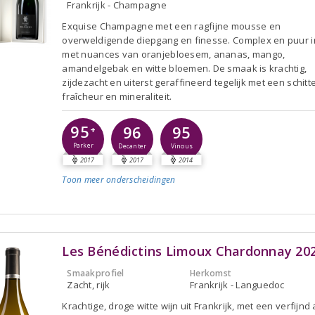
Frankrijk - Champagne
Exquise Champagne met een ragfijne mousse en
overweldigende diepgang en finesse. Complex en puur i
met nuances van oranjebloesem, ananas, mango,
amandelgebak en witte bloemen. De smaak is krachtig,
zijdezacht en uiterst geraffineerd tegelijk met een schit
fraîcheur en mineraliteit.
95
96
95
+
Parker
Decanter
Vinous
2017
2017
2014
Toon meer
onderscheidingen
Les Bénédictins Limoux Chardonnay 20
Smaakprofiel
Herkomst
Zacht, rijk
Frankrijk - Languedoc
Krachtige, droge witte wijn uit Frankrijk, met een verfijn