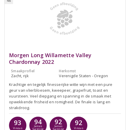
48
Morgen Long Willamette Valley
Chardonnay 2022
Smaakprofiel
Herkomst
Zacht, rijk
Verenigde Staten - Oregon
Krachtige en tegelijk finesserijke witte wijn met een pure
geur van vlierbloesem, kweepeer, grapefruit, toast en
vuursteen. Veel diepgang en spanning in de smaak met
opwekkende frisheid en romigheid. De finale is lang en
strakdroog.
94
92
93
92
James
James
Vinous
Vinous
Suckling
Suckling