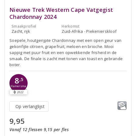
Nieuwe Trek Western Cape Vatgegist
Chardonnay 2024
Smaakprofiel
Herkomst
Zacht, rijk
Zuid-Afrika - Piekenierskloof
Soepele, houtgerijpte Chardonnay met een open geur van
gekonfijte citroen, grapefruit, meloen en brioche. Mooi
sappig met puur fruit en een opwekkende frisheid in de
smaak. De finale is zacht met tonen van toast en gebrande
boter.
8
,5
Hamersma
2022
Op verlanglijst
9,95
Vanaf 12 flessen 9,15 per fles