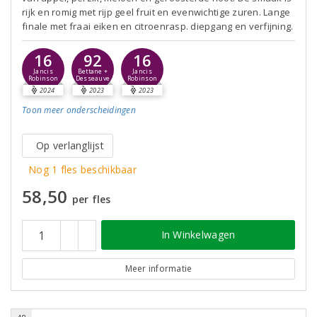
rijk en romig met rijp geel fruit en evenwichtige zuren. Lange
finale met fraai eiken en citroenrasp. diepgang en verfijning.
16
92
16
Jancis
Bettane +
Jancis
Robinson
Desseauve
Robinson
2024
2023
2023
Toon meer
onderscheidingen
Op verlanglijst
Nog 1 fles beschikbaar
58,50
per fles
In Winkelwagen
Meer informatie