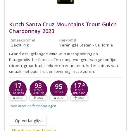
Kutch Santa Cruz Mountains Trout Gulch
Chardonnay 2023
Smaakprofiel
Herkomst
Zacht, rijk
Verenigde Staten - Californië
Grandioze, gelaagde witte wijn met spanning en
Bourgondische finesse. Een complexe geur van gekonfijte
citroen, grapefruit, meloen en vuursteen. Vol en intens van
smaak met puur fruit en levendig frisse zuren.
17
17
93
95
,5
Jancis
Jancis
James
Parker
Robinson
Robinson
Suckling
2023
2023
2023
2022
Toon meer
onderscheidingen
Op verlanglijst
Nog 8 fles beschikbaar