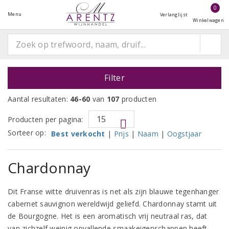
0
Menu
Verlanglijst
Winkelwagen
Filter
Aantal resultaten:
46-60
van
107
producten
Producten per pagina:
Sorteer op:
Best verkocht
|
Prijs
|
Naam
|
Oogstjaar
Chardonnay
Dit Franse witte druivenras is net als zijn blauwe tegenhanger
cabernet sauvignon wereldwijd geliefd. Chardonnay stamt uit
de Bourgogne. Het is een aromatisch vrij neutraal ras, dat
van zichzelf weinig opvallende smaakeigenschappen heeft.