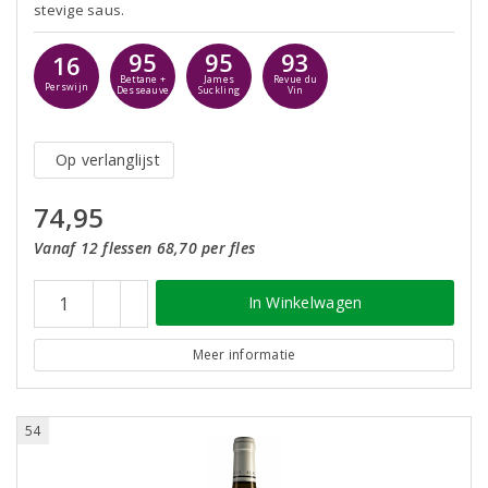
stevige saus.
95
95
93
16
Bettane +
James
Revue du
Perswijn
Desseauve
Suckling
Vin
Op verlanglijst
74,95
Vanaf 12 flessen 68,70 per fles
In Winkelwagen
Meer informatie
54