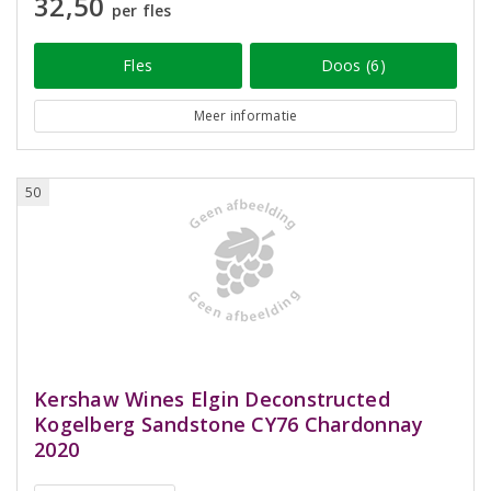
32,50
per fles
Fles
Doos (6)
Meer informatie
50
Kershaw Wines Elgin Deconstructed
Kogelberg Sandstone CY76 Chardonnay
2020