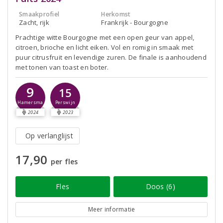
Smaakprofiel
Herkomst
Zacht, rijk
Frankrijk - Bourgogne
Prachtige witte Bourgogne met een open geur van appel,
citroen, brioche en licht eiken. Vol en romig in smaak met
puur citrusfruit en levendige zuren. De finale is aanhoudend
met tonen van toast en boter.
9
15
Hamersma
Perswijn
2024
2023
Op verlanglijst
17,90
per fles
Fles
Doos (6)
Meer informatie