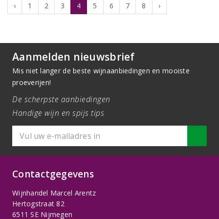
‹
1
2
3
4
5
6
7
8
›
Aanmelden nieuwsbrief
Mis niet langer de beste wijnaanbiedingen en mooiste
proeverijen!
De scherpste aanbiedingen
Handige wijn en spijs tips
Contactgegevens
Wijnhandel Marcel Arentz
Hertogstraat 82
6511 SE Nijmegen